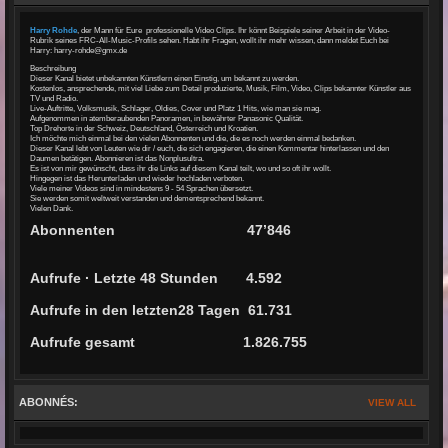
Harry Rohde
, der Mann für Eure professionelle Video Clips. Ihr könnt Beispiele seiner Arbeit in der Video-
Rubrik seines FRC-All-Music-Profils sehen. Habt ihr Fragen, wollt ihr mehr wissen, dann meldet Euch bei
Harry: harry-rohde@gmx.de
Beschreibung
Dieser Kanal bietet unbekannten Künstlern einen Einstig, um bekannt zu werden.
Kostenlos, ansprechende, mit viel Liebe zum Detail produzierte, Musik, Film, Video, Clips bekannter Künstler aus
TV und Radio.
Live-Auftritte, Volksmusik, Schlager, Oldies, Cover und Platz 1 Hits, wie man sie mag.
Aufgenommen in atemberaubenden Panoramen, in bewährter Panasonic Qualität.
Top Drehorte in der Schweiz, Deutschland, Österreich und Kroatien.
Ich möchte mich einmal bei den vielen Abonnenten und die, die es noch werden einmal bedanken.
Dieser Kanal lebt von Leuten wie dir / euch, die sich engagieren, die einen Kommentar hinterlassen und den
Daumen betätigen. Abonnieren ist das Nonplusultra.
Es ist von mir gewünscht, dass ihr die Links auf diesem Kanal teilt, wo und so oft ihr wollt.
Hingegen ist das Herunterladen und wieder hochladen verboten.
Viele meiner Videos sind in mindestens 9 - 54 Sprachen übersetzt.
Sie werden somit weltweit verstanden und dementsprechend bekannt.
Vielen Dank.
Abon­nen­ten 47’846
Auf­ru­fe · Letzte 48 Stunden
4.592
Auf­ru­fe in den letzten28 Tagen
61.731
Auf­ru­fe gesamt 1.826.755
ABONNÉS:
VIEW ALL