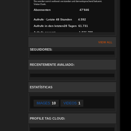
Sie werden somit weltweit verstanden und dementsprechend bekannt.
Vielen Dank.
Abon­nen­ten 47’846
Auf­ru­fe · Letzte 48 Stunden
4.592
Auf­ru­fe in den letzten28 Tagen
61.731
Auf­ru­fe gesamt 1.826.755
VIEW ALL
SEGUIDORES:
RECENTEMENTE AVALIADO:
ESTATÍSTICAS
IMAGES:
10
VIDEOS:
1
PROFILE TAG CLOUD: