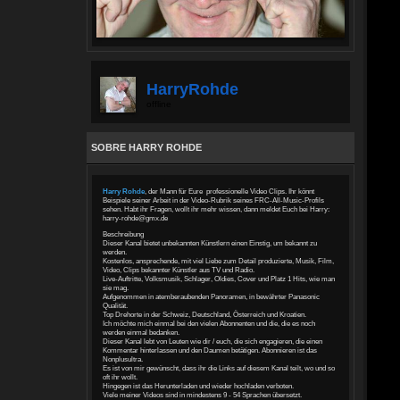
HarryRohde
offline
SOBRE HARRY ROHDE
Harry Rohde
, der Mann für Eure professionelle Video Clips. Ihr könnt
Beispiele seiner Arbeit in der Video-Rubrik seines FRC-All-Music-Profils
sehen. Habt ihr Fragen, wollt ihr mehr wissen, dann meldet Euch bei Harry:
harry-rohde@gmx.de
Beschreibung
Dieser Kanal bietet unbekannten Künstlern einen Einstig, um bekannt zu
werden.
Kostenlos, ansprechende, mit viel Liebe zum Detail produzierte, Musik, Film,
Video, Clips bekannter Künstler aus TV und Radio.
Live-Auftritte, Volksmusik, Schlager, Oldies, Cover und Platz 1 Hits, wie man
sie mag.
Aufgenommen in atemberaubenden Panoramen, in bewährter Panasonic
Qualität.
Top Drehorte in der Schweiz, Deutschland, Österreich und Kroatien.
Ich möchte mich einmal bei den vielen Abonnenten und die, die es noch
werden einmal bedanken.
Dieser Kanal lebt von Leuten wie dir / euch, die sich engagieren, die einen
Kommentar hinterlassen und den Daumen betätigen. Abonnieren ist das
Nonplusultra.
Es ist von mir gewünscht, dass ihr die Links auf diesem Kanal teilt, wo und so
oft ihr wollt.
Hingegen ist das Herunterladen und wieder hochladen verboten.
Viele meiner Videos sind in mindestens 9 - 54 Sprachen übersetzt.