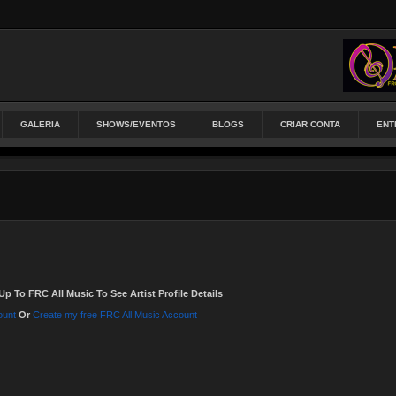
GALERIA
SHOWS/EVENTOS
BLOGS
CRIAR CONTA
ENT
Up To FRC All Music To See Artist Profile Details
ount
Or
Create my free FRC All Music Account