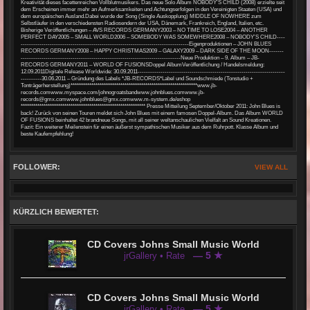
Kreativität dieses facettenreichen Vollblutmusikers. Das neue Solo Album NOBODY’S CHILD (2008) erzielte seit
dem Erscheinen immer mehr an Aufmerksamkeiten und Achtungserfolgen in den Vereinigten Staaten (USA) und
dem europäischen Ausland.Dabei wurde der Song (Single Auskopplung) MIDDLE OF NOWHERE zum
Selbstläufer in den verschiedensten Radiosendern der USA, Dänemark, Frankreich, England, Italien, etc.
Bisherige Veröffentlichungen – AVS RECORDS GERMANY2003 – NO TIME TO LOSE2004 – ANOTHER
PERFECT DAY2005 – SMALL WORLD2006 – SOMEBODY WAS SOMEWHERE2008 – NOBODY’S CHILD----
---------------------------------------------------------------------------------Eigenproduktionen – JOHN BLUES
RECORDS GERMANY2008 – HAPPY CHRISTMAS2009 – GALAXY2009 – DARK SIDE OF THE MOON-------
-----------------------------------------------------------------------------Neue Produktion – 9. Album – JB-
RECORDS GERMANY2011 – WORLD OF FUSIONSDoppel AlbumVeröffentlichung / Handelsmeldung:
12.09.2011Digitale Release Worldwide: 30.09.2011-----------------------------------------------------------------------
----------30.06.2011 – Gründung des Labels *JB-RECORDS*Label und Soundschmiede (Tonstudio +
Tonträgerherstellung)*************************************************************www.jb-
records.comwww.myspace.com/johnogroatsbandwww.johnblues.comwww.jb-
records@gmx.comwww.johnblues@gmx.comwww.m-system.de/eshop
************************************************************ Presse Mitteilung September/Oktober 2011: John Blues is
back! Zurück von seinen Touren meldet sich John Blues mit einem famosen Doppel-Album. Das Album WORLD
OF FUSIONS beinhaltet 42 brandneue Songs, mit all seiner weltanschaulichen Vielfalt an Sound Kreationen.
Fazit: Ein weiterer Meilenstein für einen äußerst sympathischen Musiker aus dem Ruhrpott. Klasse Album und
beste Kaufempfehlung!
FOLLOWER:
VIEW ALL
KÜRZLICH BEWERTET:
CD Covers Johns Small Music World
— 5 ★
jrGallery • Rate
CD Covers Johns Small Music World
— 5 ★
jrGallery • Rate