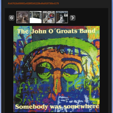
Ab67616d00001e028f5341228c6fa910730bd179