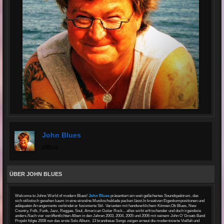
John Blues
offline
ÜBER JOHN BLUES
Welcome to Johns World of modern Blues!
John Blues
präsentiert ein weit gefächertes Soundspektrum, das
sich stilistisch gesehen kaum in eine einzelne Musikschublade packen lässt.In kreativen Eigenkompositionen und
adäquaten Arrangements verbindet er fusionierte Stil- Varianten mit handwerklichem Können.Ob Blues, New
Country, Folk, Funk, Jazz, Reggae, Soul, American Guitar Rock... alles wirkt erfrischender und doch irgendwie
anders.Nach vier veröffentlichten Alben in den Jahren 2003, 2004, 2005 und 2006 mit seinem John O`Groats Band
Projekt folgte 2008 nun das erste Solo Album. 13 brandneue Songs zeigen erneut die modernisierte Vielfalt und