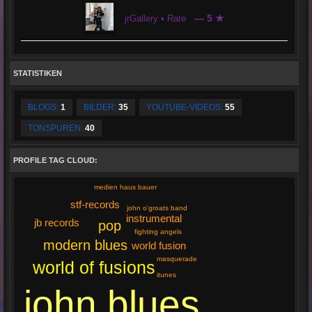
— 5 ★
jrGallery • Rate
STATISTIKEN
BLOGS:
1
BILDER:
35
YOUTUBE-VIDEOS:
55
TONSPUREN:
40
PROFILE TAG CLOUD:
medien haus bauer
stf-records
john o'groats band
instrumental
jb records
pop
fighting angels
modern blues
world fusion
masquerade
world of fusions
itunes
john blues