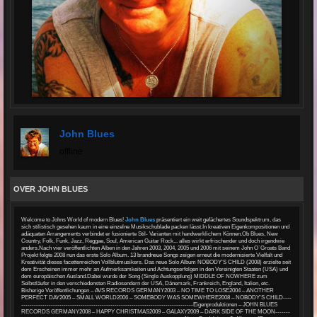
John Blues
offline
OVER JOHN BLUES
Welcome to Johns World of modern Blues!
John Blues
präsentiert ein weit gefächertes Soundspektrum, das
sich stilistisch gesehen kaum in eine einzelne Musikschublade packen lässt.In kreativen Eigenkompositionen und
adäquaten Arrangements verbindet er fusionierte Stil- Varianten mit handwerklichem Können.Ob Blues, New
Country, Folk, Funk, Jazz, Reggae, Soul, American Guitar Rock... alles wirkt erfrischender und doch irgendwie
anders.Nach vier veröffentlichten Alben in den Jahren 2003, 2004, 2005 und 2006 mit seinem John O`Groats Band
Projekt folgte 2008 nun das erste Solo Album. 13 brandneue Songs zeigen erneut die modernisierte Vielfalt und
Kreativität dieses facettenreichen Vollblutmusikers. Das neue Solo Album NOBODY’S CHILD (2008) erzielte seit
dem Erscheinen immer mehr an Aufmerksamkeiten und Achtungserfolgen in den Vereinigten Staaten (USA) und
dem europäischen Ausland.Dabei wurde der Song (Single Auskopplung) MIDDLE OF NOWHERE zum
Selbstläufer in den verschiedensten Radiosendern der USA, Dänemark, Frankreich, England, Italien, etc.
Bisherige Veröffentlichungen – AVS RECORDS GERMANY2003 – NO TIME TO LOSE2004 – ANOTHER
PERFECT DAY2005 – SMALL WORLD2006 – SOMEBODY WAS SOMEWHERE2008 – NOBODY’S CHILD----
---------------------------------------------------------------------------------Eigenproduktionen – JOHN BLUES
RECORDS GERMANY2008 – HAPPY CHRISTMAS2009 – GALAXY2009 – DARK SIDE OF THE MOON-------