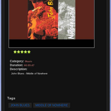
Category:
Music
Duration:
00:05:47
Description:
John Blues - Middle of Nowhere
Tags
JOHN BLUES
MIDDLE OF NOWHERE