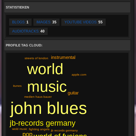
STATISTIEKEN
BLOGS:
1
IMAGES:
35
YOUTUBE VIDEOS:
55
AUDIOTRACKS:
40
PROFILE TAG CLOUD:
instrumental
streets of london
world
apple.com
music
itunes
guitar
medien haus bauer
john blues
jb-records germany
wold music
fighting angels
jb records germany
pop