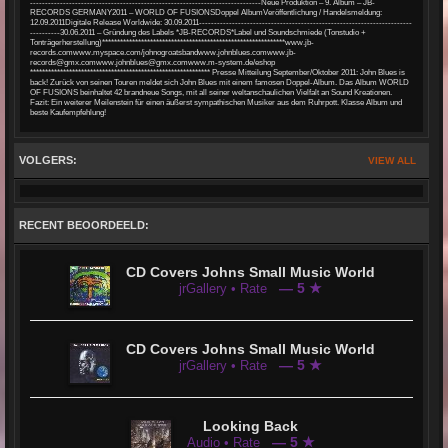
-----------------------------------------------------------------------------Neue Produktion – 9. Album – JB-
RECORDS GERMANY2011 – WORLD OF FUSIONSDoppel AlbumVeröffentlichung / Handelsmeldung:
12.09.2011Digitale Release Worldwide: 30.09.2011-----------------------------------------------------------------------
----------30.06.2011 – Gründung des Labels *JB-RECORDS*Label und Soundschmiede (Tonstudio +
Tonträgerherstellung)*************************************************************www.jb-
records.comwww.myspace.com/johnogroatsbandwww.johnblues.comwww.jb-
records@gmx.comwww.johnblues@gmx.comwww.m-system.de/eshop
************************************************************ Presse Mitteilung September/Oktober 2011: John Blues is
back! Zurück von seinen Touren meldet sich John Blues mit einem famosen Doppel-Album. Das Album WORLD
OF FUSIONS beinhaltet 42 brandneue Songs, mit all seiner weltanschaulichen Vielfalt an Sound Kreationen.
Fazit: Ein weiterer Meilenstein für einen äußerst sympathischen Musiker aus dem Ruhrpott. Klasse Album und
beste Kaufempfehlung!
VOLGERS:
VIEW ALL
RECENT BEOORDEELD:
CD Covers Johns Small Music World
— 5 ★
jrGallery • Rate
CD Covers Johns Small Music World
— 5 ★
jrGallery • Rate
Looking Back
— 5 ★
Audio • Rate