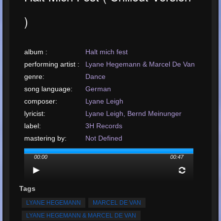
)
album :
Halt mich fest
performing artist :
Lyane Hegemann & Marcel De Van
genre:
Dance
song language:
German
composer:
Lyane Leigh
lyricist:
Lyane Leigh, Bernd Meinunger
label:
3H Records
mastering by:
Not Defined
arrangement by:
Not Defined
00:00
00:47
upload your song:
MP3, 1MB, 00:00:47
Total Times
Played:
1
Tags
Total Times Rated:
1
LYANE HEGEMANN
MARCEL DE VAN
Average Rating:
5
LYANE HEGEMANN & MARCEL DE VAN