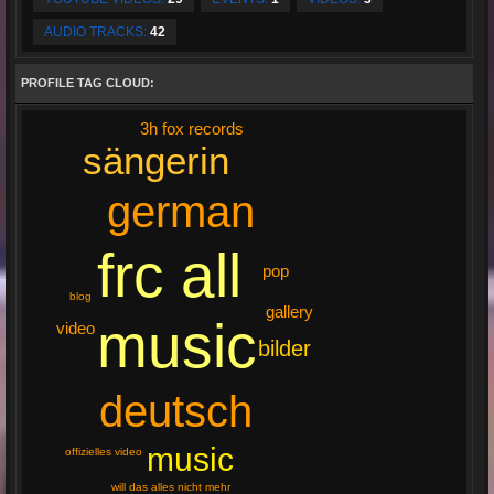
AUDIO TRACKS:
42
PROFILE TAG CLOUD:
3h fox records
sängerin
german
frc all
pop
blog
gallery
music
video
bilder
deutsch
music
offizielles video
will das alles nicht mehr