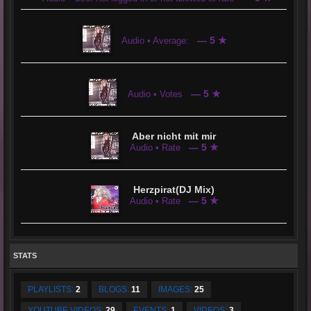
— 5 ★
Audio • Average:
— 5 ★
Audio • Votes
Aber nicht mit mir
— 5 ★
Audio • Rate
Herzpirat(DJ Mix)
— 5 ★
Audio • Rate
STATS
PLAYLISTS:
2
BLOGS:
11
IMAGES:
25
YOUTUBE VIDEOS:
29
EVENTS:
1
VIDEOS:
3