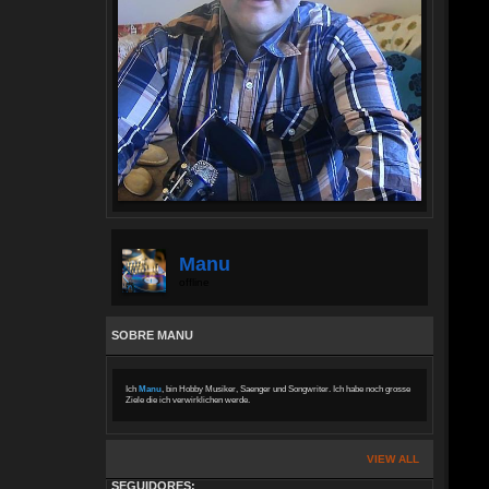
Manu
offline
SOBRE MANU
Ich
Manu
, bin Hobby Musiker, Saenger und Songwriter. Ich habe noch grosse
Ziele die ich verwirklichen werde.
VIEW ALL
SEGUIDORES: