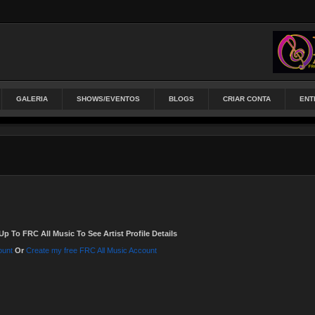
GALERIA
SHOWS/EVENTOS
BLOGS
CRIAR CONTA
ENT
Up To FRC All Music To See Artist Profile Details
ount
Or
Create my free FRC All Music Account