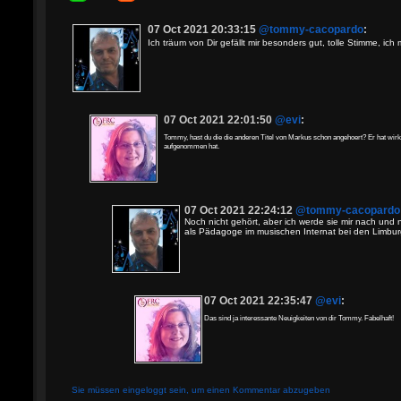
07 Oct 2021 20:33:15
@tommy-cacopardo
:
Ich träum von Dir gefällt mir besonders gut, tolle Stimme, ic
07 Oct 2021 22:01:50
@evi
:
Tommy, hast du die die anderen Titel von Markus schon angehoert? Er hat wirk
aufgenommen hat.
07 Oct 2021 22:24:12
@tommy-cacopardo
Noch nicht gehört, aber ich werde sie mir nach und 
als Pädagoge im musischen Internat bei den Limbu
07 Oct 2021 22:35:47
@evi
:
Das sind ja interessante Neuigkeiten von dir Tommy. Fabelhaft!
Sie müssen eingeloggt sein, um einen Kommentar abzugeben