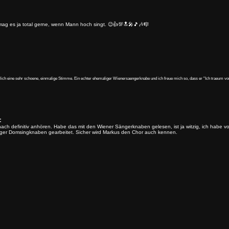
h mag es ja total gerne, wenn Mann hoch singt. 😉👍💯🔝🎤🎵🎶🎼
lich eine sehr schoene, einmalige Stimme. Ein echter ehemaliger Wienersaengerknabe und ich freue mich so, dass er "Ich traeum von
:
nach definitiv anhören. Habe das mit den Wiener Sängerknaben gelesen, ist ja witzig, ich habe v
rger Domsingknaben gearbeitet. Sicher wird Markus den Chor auch kennen.