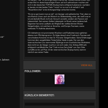
Mit seinem Titel "Es tut so gut (wenn man es tut)" konnte Markus Linzer zum
ersten Mal im deutschsprachigen Raum auf sich aufmerksam machen und
sich in den deutschen TOP100-Airplaycharts erfolgreich platzieren, nachdem
er bereits mit den beiden Titeln "I würd' mi no moi in di verlieb'n" und
"Mauerblümchen" erste Achtungserfolge verbuchen konnte.
"Es tut so gut (wenn man es tut)", ein lässiger und authentischer Titel, eben so
wie Markus Linzer auch als Mensch ist. Bodenständig, einer, der weiß was er
tut und deshalb Musik nicht als Versuch versteht, sondern als Passion und
Lebensinhalt. Seit seinem fünften Lebensjahr ist Musik seine Leidenschaft.
Begonnen hat seine Laufbahn als Mitglied der weltberühmten Wiener
Sängerknaben, mit welchen er Amerika- und Europa-Tourneen, sowie
weltweite TV-Auftritte absolvierte.
CD-Aufnahmen mit prominenten Musikern und Radiointerviews gehörten
ebenso zum Pflichtprogramm. Es folgte danach eine Frankreich-Tournee und
 dir"
verschiedene Konzerte mit den St. Florianer Sängerknaben. Seine Erfahrungen
kommen dem ausgebildeten Tontechniker heute zu gute. Der aus dem
österreichischen Linz stammende 35jährige ist ein musikalisches Multitalent,
denn nicht nur als Sänger macht er von sich reden. Der Anfang 2008 sehr
erfolgreich veröffentlichte Titel "I hob no koa Zeit g'hobt" von Jazz Gitte
(schaffte es bis auf Platz 10 der österreichischen Airplaycharts) stammt
nämlich aus seiner Feder.
or Jahren
VIEW ALL
FOLLOWER:
KÜRZLICH BEWERTET: