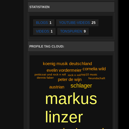
STATISTIKEN
BLOGS:
1
YOUTUBE-VIDEOS:
25
VIDEOS:
1
TONSPUREN:
9
PROFILE TAG CLOUD:
koenig musik deutschland
cornelia wild
evelin vordermeier
petticoat und rock n roll
top10 music
rock n roll
dennis faber
freundschaft
peter de wijn
schlager
austrian
markus
linzer