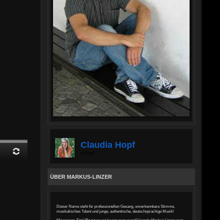
Claudia Hopf
offline
ÜBER MARKUS-LINZER
Dieser Name steht für professionellen Gesang, unverkennbare Stimme,
musikalisches Talent und junge, authentische, deutschsprachige Musik!