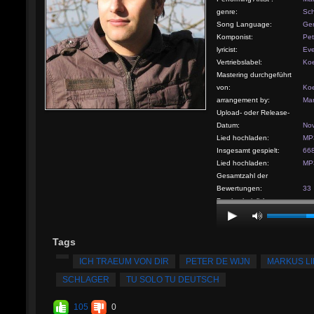
genre:
Sch
Song Language:
Ge
Komponist:
Pet
lyricist:
Eve
Vertriebslabel:
Koe
Mastering durchgeführt
von:
Koe
arrangement by:
Mar
Upload- oder Release-
Datum:
Nov
Lied hochladen:
MP3
Insgesamt gespielt:
66
Lied hochladen:
MP3
Gesamtzahl der
Bewertungen:
33
Durchschnittliche
Bewertung:
5
Tags
ICH TRAEUM VON DIR
PETER DE WIJN
MARKUS L
SCHLAGER
TU SOLO TU DEUTSCH
105
0