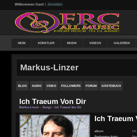
Willkommen Gast!
|
Anmelden
HEIM
KÜNSTLER
MUSIK
VIDEOS
GALERIEN
Markus-Linzer
BLOG
AUDIO
VIDEO
FOLLOWERS
FORUM
GÄSTEBUCH
Ich Traeum Von Dir
Markus-Linzer
»
Songs
»
Ich Traeum Von Dir
Ich Traeum 
album:
Ich
Performing Artist :
Mar