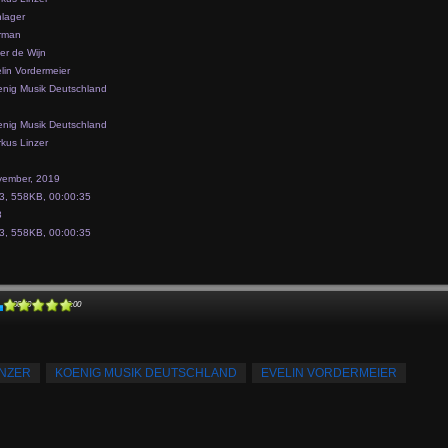
lager
rman
er de Wijn
lin Vordermeier
nig Musik Deutschland
nig Musik Deutschland
kus Linzer
ember, 2019
, 558KB, 00:00:35
8
, 558KB, 00:00:35
00:00
/
00:00
INZER
KOENIG MUSIK DEUTSCHLAND
EVELIN VORDERMEIER