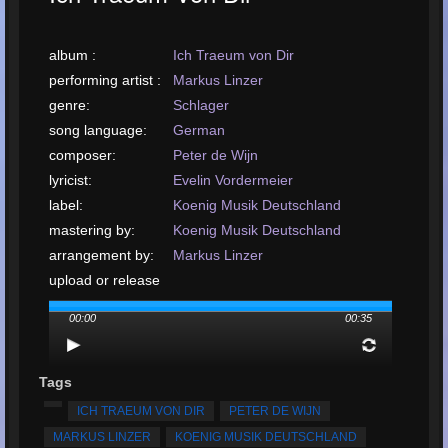
album :
Ich Traeum von Dir
performing artist :
Markus Linzer
genre:
Schlager
song language:
German
composer:
Peter de Wijn
lyricist:
Evelin Vordermeier
label:
Koenig Musik Deutschland
mastering by:
Koenig Musik Deutschland
arrangement by:
Markus Linzer
upload or release
date:
November, 2019
00:00
00:35
upload your song:
MP3, 558KB, 00:00:35
Total Times
Played:
668
Tags
upload your song:
MP3, 558KB, 00:00:35
ICH TRAEUM VON DIR
PETER DE WIJN
Total Times Rated:
33
MARKUS LINZER
KOENIG MUSIK DEUTSCHLAND