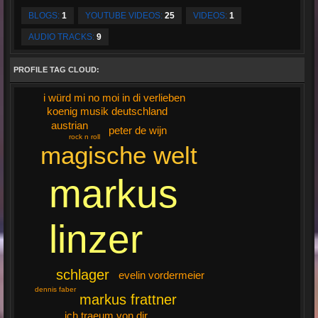
BLOGS:
1
YOUTUBE VIDEOS:
25
VIDEOS:
1
AUDIO TRACKS:
9
PROFILE TAG CLOUD:
i würd mi no moi in di verlieben
koenig musik deutschland
austrian
peter de wijn
rock n roll
magische welt
markus
linzer
schlager
evelin vordermeier
dennis faber
markus frattner
ich traeum von dir