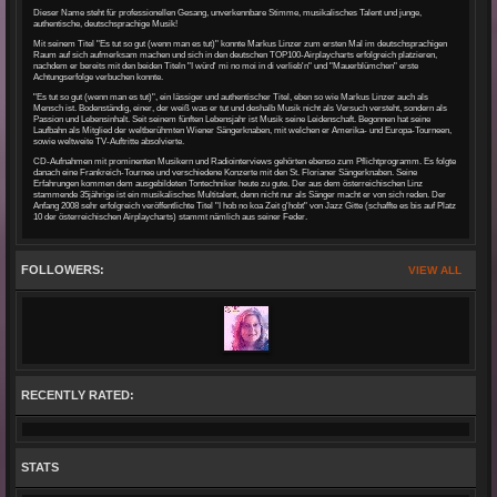
Dieser Name steht für professionellen Gesang, unverkennbare Stimme, musikalisches Talent und junge,
authentische, deutschsprachige Musik!
Mit seinem Titel "Es tut so gut (wenn man es tut)" konnte Markus Linzer zum ersten Mal im deutschsprachigen
Raum auf sich aufmerksam machen und sich in den deutschen TOP100-Airplaycharts erfolgreich platzieren,
nachdem er bereits mit den beiden Titeln "I würd' mi no moi in di verlieb'n" und "Mauerblümchen" erste
Achtungserfolge verbuchen konnte.
"Es tut so gut (wenn man es tut)", ein lässiger und authentischer Titel, eben so wie Markus Linzer auch als
Mensch ist. Bodenständig, einer, der weiß was er tut und deshalb Musik nicht als Versuch versteht, sondern als
Passion und Lebensinhalt. Seit seinem fünften Lebensjahr ist Musik seine Leidenschaft. Begonnen hat seine
Laufbahn als Mitglied der weltberühmten Wiener Sängerknaben, mit welchen er Amerika- und Europa-Tourneen,
sowie weltweite TV-Auftritte absolvierte.
CD-Aufnahmen mit prominenten Musikern und Radiointerviews gehörten ebenso zum Pflichtprogramm. Es folgte
danach eine Frankreich-Tournee und verschiedene Konzerte mit den St. Florianer Sängerknaben. Seine
Erfahrungen kommen dem ausgebildeten Tontechniker heute zu gute. Der aus dem österreichischen Linz
stammende 35jährige ist ein musikalisches Multitalent, denn nicht nur als Sänger macht er von sich reden. Der
Anfang 2008 sehr erfolgreich veröffentlichte Titel "I hob no koa Zeit g'hobt" von Jazz Gitte (schaffte es bis auf Platz
10 der österreichischen Airplaycharts) stammt nämlich aus seiner Feder.
FOLLOWERS:
VIEW ALL
RECENTLY RATED:
STATS