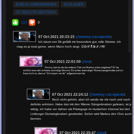
Average Rating:
5
EVELIN VORDERMEIER
SCHLAGER
TU SOLO TU DEUTSCH
105
0
07 Oct 2021 20:33:15
@tommy-cacopardo
:
Ich träum von Dir gefällt mir besonders gut, tolle Stimme, ich
mag es ja total gerne, wenn Mann hoch singt. 😉👍💯🔝🎤🎵🎶🎼
07 Oct 2021 22:01:50
@evi
:
Tommy, hast du die die anderen Titel von Markus schon angehoert? Er hat
wirklich eine sehr schoene, einmalige Stimme. Ein echter ehemaliger Wienersaengerknabe und ich
freue mich so, dass er "Ich traeum von dir" aufgenommen hat.
07 Oct 2021 22:24:12
@tommy-cacopardo
:
Noch nicht gehört, aber ich werde sie mir nach und nach
definitiv anhören. Habe das mit den Wiener Sängerknaben gelesen, ist ja
witzig, ich habe vor Jahren als Pädagoge im musischen Internat bei den
Limburger Domsingknaben gearbeitet. Sicher wird Markus den Chor auch
kennen.
07 Oct 2021 22:35:47
@evi
: