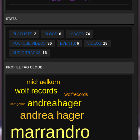
STATS
PLAYLISTS:
2
BLOGS:
6
IMAGES:
74
YOUTUBE VIDEOS:
86
EVENTS:
6
VIDEOS:
28
AUDIO TRACKS:
16
PROFILE TAG CLOUD:
michaelkorn
wolf records
wolfrecords
andreahager
soft gothic
andrea hager
marrandro