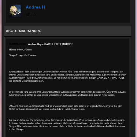
Andrea H
offline
ABOUT MARRANDRO
MARRANDRO -
Andrea Hager DARK LIGHT EMOTIONS
Hören, Sehen, Fühlen
Singer/Songwriter/Creator
Andrea Hager, liebt die rockigen und mystischen Klänge. Alle Texte haben einen ganz besonderen Tiefgang. Ein
offener und verletzlicher Einblick in ihre Seele: traurig, sensibel, nachdenklich, manchmal auch mit einem leichten
Augenzwinkern - wie die Künstlerin selbst. So hat sie für ihre Songs mit dem Slogan DARK LIGHT EMOTIONS
die perfekte Beschreibung kreiert.
Die Kindheits- und Jugendjahre von Andrea Hager waren geprägt von schlimmen Ereignissen. Übergriffe, Gewalt,
Alkoholismus, machten es unmöglich, unbeschwert aufzuwachsen und haben tiefe Spuren hinterlassen.
1983, im Alter von 16 Jahren hatte Andrea unverschuldet einen sehr schweren Mopedunfall. Sie verlor bei dem
Unfall ihr linkes Bein und ist seit dieser Zeit mit dem Rollstuhl unterwegs.
Es waren Jahre der Verzweiflung, voller Schmerzen, Enttäuschung, Wut, Einsamkeit, Angst und Zurückweisung.
In dieser Zeit entstanden schon die ersten Texte und Melodien. Andrea Hager verarbeitet bis heute alles in ihren
Songs. Alle Texte – ein tiefer Blick in ihre Seele. Ehrliche Gefühle, berührend und oft fühlt man die Dark Emotions
in den Klängen.