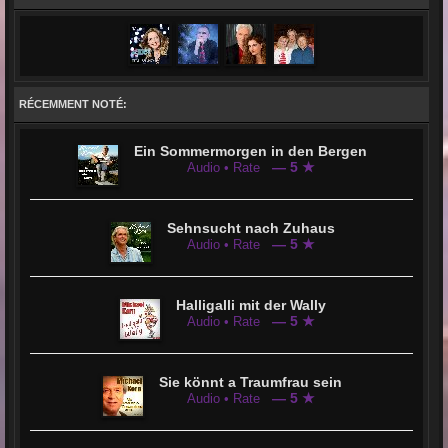
VOLKSMUSIK nominiert. Bei der Vorstellung im Casino in Linz riss es die Jury buchstäblich von den
Sitzen und sie vergab die HÖCHSTE Punktzahl. Durch das Telefon-Voting verpasste das Trio nur
knapp das Finale und erreichte immerhin EINEN der Vorderen Plätze. Der Song „Nenn mich
romantisch“ ist ebenfalls bei vielen Hörern beliebt und Wird im Frühjahr 2018 als Single ausgekoppelt.
Im April 2019 dann das Original von "Ich habs Bergfeuer gsehn" !!
RÉCEMMENT NOTÉ:
Ein Sommermorgen in den Bergen
— 5 ★
Audio • Rate
Sehnsucht nach Zuhaus
— 5 ★
Audio • Rate
Halligalli mit der Wally
— 5 ★
Audio • Rate
Sie könnt a Traumfrau sein
— 5 ★
Audio • Rate