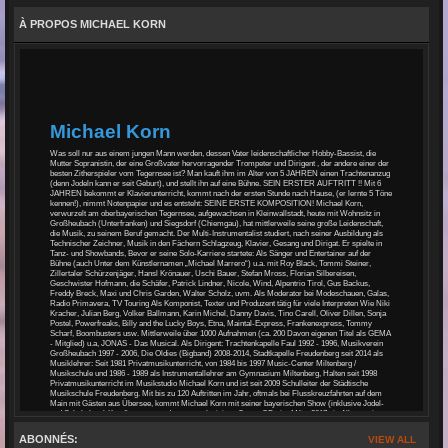
À PROPOS MICHAEL KORN
Michael Korn
Was soll nur aus einem jungen Mann werden, dessen Vater leidenschaftlicher Hobby-Bassist, die
Mutter Sopranistin, der eine Großvater hervorragender Trompeter und Dirigent , der andere einer der
besten Zitherspieler vom Tegernsee ist? Man kauft ihm im Alter von 5 JAHREN einen Trachtenanzug
(denn Jodeln kann er seit Geburt), und stellt ihn auf eine Bühne. SEIN ERSTER AUFTRITT !! Mit 6
JAHREN bekommt er Klavierunterricht, kommt nach der ersten Stunde nach Hause, (er lernte 5 Töne
kennen!), nimmt Notenpapier und es entsteht: SEINE ERSTE KOMPOSITION! Michael Korn,
verwurzelt am oberbayerischen Tegernsee, aufgewachsen in Kleinwallstadt, heute mit Wohnsitz in
Großheubach (Unterfranken) und Siegsdorf (Chiemgau), hat mittlerweile seine große Leidenschaft,
die Musik, zu seinem Beruf gemacht. Der Multi-Instrumentalist studiert, nach seiner Ausbildung als
Technischer Zeichner, Musik in den Fächern Schlagzeug, Klavier, Gesang und Dirigat. Er spielte in
Tanz- und Showbands, Bevor er seine Solo-Karriere startete: Als Sänger und Entertainer auf der
Bühne (auch Unter dem Künstlernamen „Michael Marrero“) u.a. mit Roy Black, Tommi Steiner,
Zillertaler Schürzenjäger, Hansl Krönauer, Uschi Bauer, Stefan Mross, Florian Silbereisen,
Geschwister Hofmann, die Schäfer, Patrick Lindner, Nicole, Wind, Alpentrio Tirol, Gus Backus,
Freddy Breck, Maxi und Chris Garden, Walter Scholz, uvm. Als Moderator bei Modeschauen, Galas,
Radio Primavera, TV Touring Als Komponist, Texter und Produzent tätig für viele Interpreten Wie Niki
Kracher, Julian Berg, Volker Ballmann, Karin Michel, Danny Davis, Tino Carell, Oliver Dillen, Sonja
Postel, Powerfreaks, Billy and the Lucky Boys, Etna, Maintal-Express, Frankenexpress, Tommy
Scharf, Boombusters usw. Mittlerweile über 1000 Aufnahmen (ca. 200 Davon eigenen Titel als GEMA
- Mitglied) u.a, JONAS - Das Musical. Als Dirigent: Trachtenkapelle Faul 1992 - 1996, Musikverein
Großheubach 1997 - 2006, Die Oldies (Bigband) 2008-2014, Stadtkapelle Freudenberg seit 2014 als
Musiklehrer: Seit 1981 Privatmusikunterricht, von 1984 bis 1997 Music-Center Miltenberg /
Musikschule und 1986 - 1989 als Instrumentallehrer am Gymnasium Miltenberg, Halten seit 1998
Privatmusikunterricht im Musikstudio Michael Korn und ist seit 2009 Schulleiter der Städtische
Musikschule Freudenberg. Mit bis zu 120 Auftritten im Jahr, oftmals bei Flusskreuzfahrten auf dem
Main mit Gästen aus Übersee, kommt Michael Korn mit seiner bayerischen Show (inklusive Jodel-
und Schuhplattel-Kurs!), so gut an, dass er nach einigen Cover-CDs im März 2017 ein Album mit
eigenen Songs herausbringt: MICHAEL KORN ... so wia i bin! Im November 2017 dann die
Überraschung: Der Song: "Ich habs Bergfeuer gsehn - Unplugged", zusammen mit seinen Freunden
ABONNÉS:
VIEW ALL
der Partyschlager - Band Spassmaschine aufgenommen, wird für die GRAND PRIX SCHLAGER /