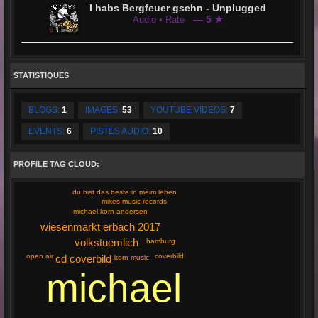
I habs Bergfeuer gsehn - Unplugged
— 5 ★
Audio • Rate
STATISTIQUES
BLOGS:
1
IMAGES:
53
YOUTUBE VIDEOS:
7
EVENTS:
6
PISTES AUDIO:
10
PROFILE TAG CLOUD:
du bist das beste in meim leben
mikes music records
michael korn-andersen
wiesenmarkt erbach 2017
volkstuemlich
hamburg
open air
coverbild
cd coverbild
korn music
michael