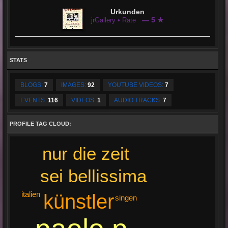
Urkunden
— 5 ★
jrGallery • Rate
STATS
BLOGS:
7
IMAGES:
92
YOUTUBE VIDEOS:
7
EVENTS:
116
VIDEOS:
1
AUDIO TRACKS:
7
PROFILE TAG CLOUD:
nur die zeit
sei bellissima
italien
künstler
singen