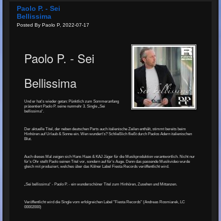
Paolo P. - Sei
Bellissima
Posted By Paolo P, 2022-07-17
Paolo P. - Sei
Bellissima
Und er hat’s wieder getan: Pünktlich zum Sommeranfang
präsentiert Paolo P. seine nunmehr 3. Single „Sei
bellissima“.
Der aktuelle Titel, der neben deutschen Parts auch italienische Zeilen enthält, stimmt bereits beim
Hinhören auf Urlaub & Sonne ein. Wen wundert’s? Schließlich fließt durch Paolos Adern italienischen
Blut.
Auch dieses Mal zeigen sich Hans Haas & KAJ Jäger für die Musikproduktion verantwortlich. Nicht nur
für’s Ohr stellt Paolo seinen Titel vor, sondern auf für’s Auge. Denn das passende Musikvideo wurde
gleich mit produziert, welches über das Kölner Label Fiesta Records veröffentlicht wird.
„Sei bellissima“ - Paolo P. - ein wunderschöner Titel zum Hinhören, Zusehen und Mittanzen.
Veröffentlicht wird die Single vom erfolgreichen Label "Fiesta Records" (Andreas Rosmiarek, LC
00002000)