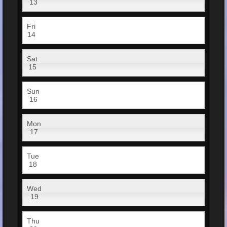
13
Fri
14
Sat
15
Sun
16
Mon
17
Tue
18
Wed
19
Thu