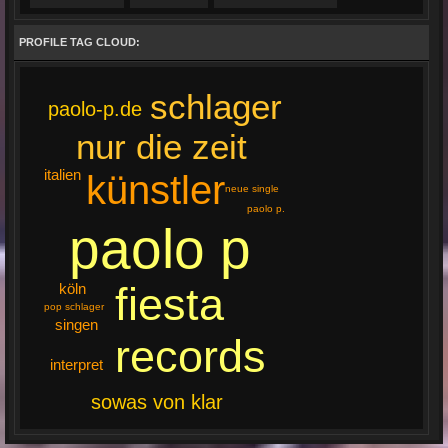
PROFILE TAG CLOUD:
schlager
paolo-p.de
nur die zeit
italien
künstler
neue single
paolo p.
paolo p
fiesta
köln
pop schlager
singen
records
interpret
sowas von klar