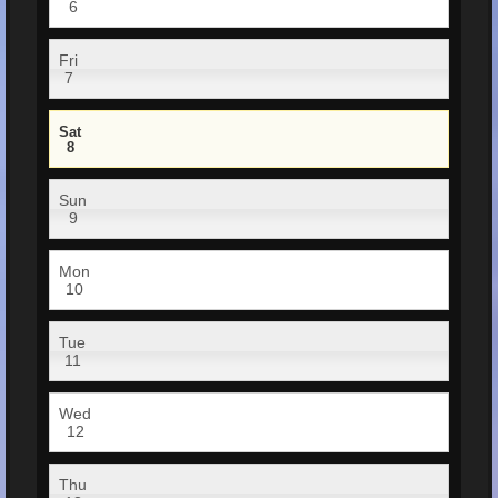
6
Fri
7
Sat
8
Sun
9
Mon
10
Tue
11
Wed
12
Thu