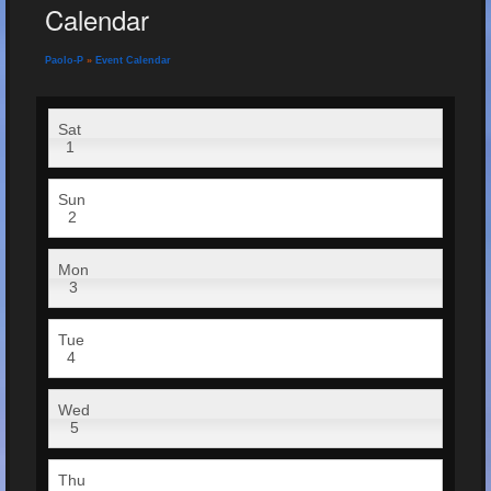
Calendar
Paolo-P
»
Event Calendar
Sat
1
Sun
2
Mon
3
Tue
4
Wed
5
Thu