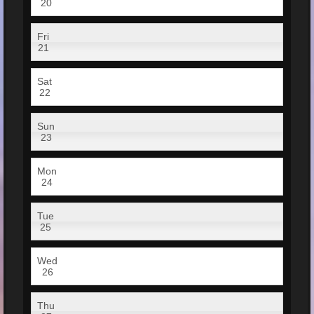
20
Fri
21
Sat
22
Sun
23
Mon
24
Tue
25
Wed
26
Thu