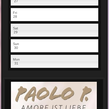
27
Fri
28
Sat
29
Sun
30
Mon
31