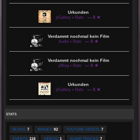
Urkunden
— 5 ★
jrGallery • Rate
Verdammt nochmal kein Film
— 5 ★
Audio • Rate
Verdammt nochmal kein Film
— 5 ★
jrBlog • Rate
Urkunden
— 5 ★
jrGallery • Rate
STATS
BLOGS:
7
IMAGES:
92
YOUTUBE VIDEOS:
7
EVENTS:
116
VIDEOS:
1
AUDIO TRACKS:
7