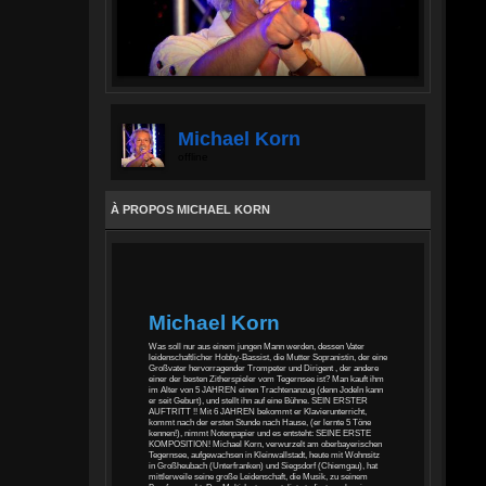
Michael Korn
offline
À PROPOS MICHAEL KORN
Michael Korn
Was soll nur aus einem jungen Mann werden, dessen Vater
leidenschaftlicher Hobby-Bassist, die Mutter Sopranistin, der eine
Großvater hervorragender Trompeter und Dirigent , der andere
einer der besten Zitherspieler vom Tegernsee ist? Man kauft ihm
im Alter von 5 JAHREN einen Trachtenanzug (denn Jodeln kann
er seit Geburt), und stellt ihn auf eine Bühne. SEIN ERSTER
AUFTRITT !! Mit 6 JAHREN bekommt er Klavierunterricht,
kommt nach der ersten Stunde nach Hause, (er lernte 5 Töne
kennen!), nimmt Notenpapier und es entsteht: SEINE ERSTE
KOMPOSITION! Michael Korn, verwurzelt am oberbayerischen
Tegernsee, aufgewachsen in Kleinwallstadt, heute mit Wohnsitz
in Großheubach (Unterfranken) und Siegsdorf (Chiemgau), hat
mittlerweile seine große Leidenschaft, die Musik, zu seinem