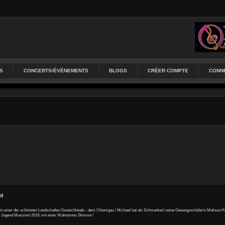
S
CONCERTS/ÉVÉNEMENTS
BLOGS
CRÉER COMPTE
CONN
PM
en in einer der schönsten Landschaften Deutschlands - dem Chiemgau ! Michael hat als Schmankerl seine Gesangsschülerin Melissa H
on Jugend Musiziert 2019, mit einer Wahnsinns-Stimme !