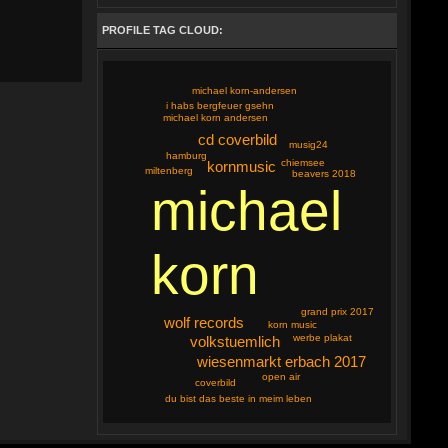
PROFILE TAG CLOUD:
michael korn-andersen
i habs bergfeuer gsehn
michael korn andersen
cd coverbild
musig24
hamburg
chiemsee
kornmusic
miltenberg
beavers 2018
michael
korn
grand prix 2017
wolf records
korn music
werbe plakat
volkstuemlich
wiesenmarkt erbach 2017
open air
coverbild
du bist das beste in meim leben