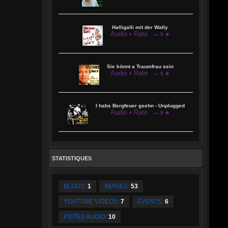
Halligalli mit der Wally
Audio • Rate
— 5 ★
Sie könnt a Traumfrau sein
Audio • Rate
— 5 ★
I habs Bergfeuer gsehn - Unplugged
Audio • Rate
— 5 ★
STATISTIQUES
BLOGS:
1
IMAGES:
53
YOUTUBE VIDEOS:
7
EVENTS:
6
PISTES AUDIO:
10