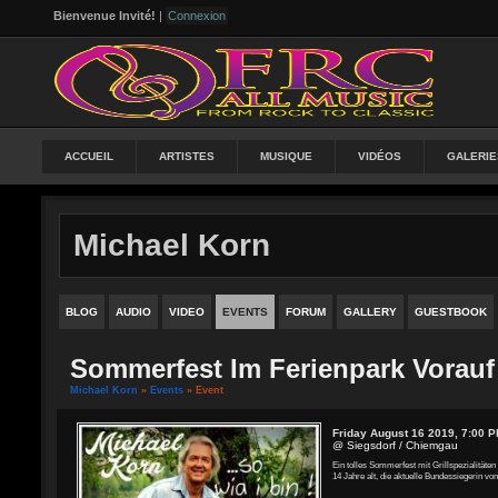
Bienvenue Invité!
|
Connexion
ACCUEIL
ARTISTES
MUSIQUE
VIDÉOS
GALERIE
Michael Korn
BLOG
AUDIO
VIDEO
EVENTS
FORUM
GALLERY
GUESTBOOK
Sommerfest Im Ferienpark Vorauf
Michael Korn
»
Events
» Event
Friday August 16 2019, 7:00 
@ Siegsdorf / Chiemgau
Ein tolles Sommerfest mit Grillspezialität
14 Jahre alt, die aktuelle Bundessiegerin v