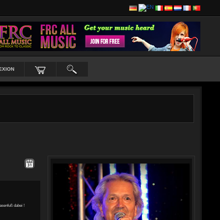
EXION
asenfuß dabei !