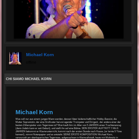
Michael Korn
offline
CHI SIAMO MICHAEL KORN
Michael Korn
Was soll nur aus einem jungen Mann werden, dessen Vater leidenschaftlicher Hobby-Bassist, die
Mutter Sopranistin, der eine Großvater hervorragender Trompeter und Dirigent , der andere einer der
besten Zitherspieler vom Tegernsee ist? Man kauft ihm im Alter von 5 JAHREN einen Trachtenanzug
(denn Jodeln kann er seit Geburt), und stellt ihn auf eine Bühne. SEIN ERSTER AUFTRITT !! Mit 6
JAHREN bekommt er Klavierunterricht, kommt nach der ersten Stunde nach Hause, (er lernte 5 Töne
kennen!), nimmt Notenpapier und es entsteht: SEINE ERSTE KOMPOSITION! Michael Korn,
verwurzelt am oberbayerischen Tegernsee, aufgewachsen in Kleinwallstadt, heute mit Wohnsitz in