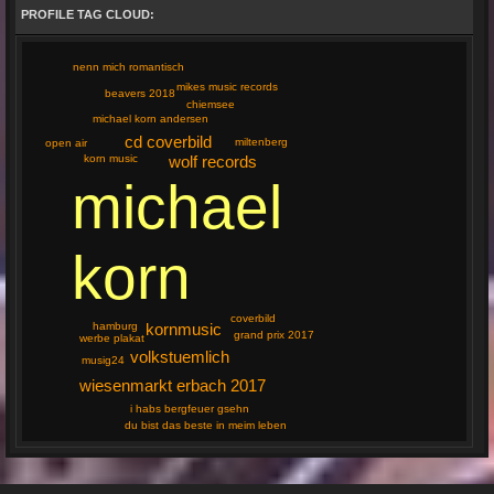
PROFILE TAG CLOUD:
nenn mich romantisch
mikes music records
beavers 2018
chiemsee
michael korn andersen
cd coverbild
miltenberg
open air
wolf records
korn music
michael
korn
coverbild
hamburg
kornmusic
grand prix 2017
werbe plakat
volkstuemlich
musig24
wiesenmarkt erbach 2017
i habs bergfeuer gsehn
du bist das beste in meim leben