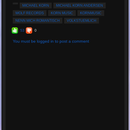
Totale riproduzioni:
607
MICHAEL KORN
MICHAEL KORN ANDERSEN
Totale valutazioni:
17
WOLF RECORDS
KORN MUSIC
KORNMUSIC
Valutazione media:
4.97
NENN MICH ROMANTISCH
VOLKSTUEMLICH
53
0
You must be logged in to post a comment