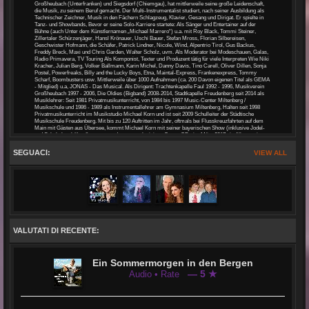
Großheubach (Unterfranken) und Siegsdorf (Chiemgau), hat mittlerweile seine große Leidenschaft,
die Musik, zu seinem Beruf gemacht. Der Multi-Instrumentalist studiert, nach seiner Ausbildung als
Technischer Zeichner, Musik in den Fächern Schlagzeug, Klavier, Gesang und Dirigat. Er spielte in
Tanz- und Showbands, Bevor er seine Solo-Karriere startete: Als Sänger und Entertainer auf der
Bühne (auch Unter dem Künstlernamen „Michael Marrero“) u.a. mit Roy Black, Tommi Steiner,
Zillertaler Schürzenjäger, Hansl Krönauer, Uschi Bauer, Stefan Mross, Florian Silbereisen,
Geschwister Hofmann, die Schäfer, Patrick Lindner, Nicole, Wind, Alpentrio Tirol, Gus Backus,
Freddy Breck, Maxi und Chris Garden, Walter Scholz, uvm. Als Moderator bei Modeschauen, Galas,
Radio Primavera, TV Touring Als Komponist, Texter und Produzent tätig für viele Interpreten Wie Niki
Kracher, Julian Berg, Volker Ballmann, Karin Michel, Danny Davis, Tino Carell, Oliver Dillen, Sonja
Postel, Powerfreaks, Billy and the Lucky Boys, Etna, Maintal-Express, Frankenexpress, Tommy
Scharf, Boombusters usw. Mittlerweile über 1000 Aufnahmen (ca. 200 Davon eigenen Titel als GEMA
- Mitglied) u.a, JONAS - Das Musical. Als Dirigent: Trachtenkapelle Faul 1992 - 1996, Musikverein
Großheubach 1997 - 2006, Die Oldies (Bigband) 2008-2014, Stadtkapelle Freudenberg seit 2014 als
Musiklehrer: Seit 1981 Privatmusikunterricht, von 1984 bis 1997 Music-Center Miltenberg /
Musikschule und 1986 - 1989 als Instrumentallehrer am Gymnasium Miltenberg, Halten seit 1998
Privatmusikunterricht im Musikstudio Michael Korn und ist seit 2009 Schulleiter der Städtische
Musikschule Freudenberg. Mit bis zu 120 Auftritten im Jahr, oftmals bei Flusskreuzfahrten auf dem
Main mit Gästen aus Übersee, kommt Michael Korn mit seiner bayerischen Show (inklusive Jodel-
und Schuhplattel-Kurs!), so gut an, dass er nach einigen Cover-CDs im März 2017 ein Album mit
eigenen Songs herausbringt: MICHAEL KORN ... so wia i bin! Im November 2017 dann die
Überraschung: Der Song: "Ich habs Bergfeuer gsehn - Unplugged", zusammen mit seinen Freunden
SEGUACI:
VIEW ALL
der Partyschlager - Band Spassmaschine aufgenommen, wird für die GRAND PRIX SCHLAGER /
VOLKSMUSIK nominiert. Bei der Vorstellung im Casino in Linz riss es die Jury buchstäblich von den
Sitzen und sie vergab die HÖCHSTE Punktzahl. Durch das Telefon-Voting verpasste das Trio nur
knapp das Finale und erreichte immerhin EINEN der Vorderen Plätze. Der Song „Nenn mich
romantisch“ ist ebenfalls bei vielen Hörern beliebt und Wird im Frühjahr 2018 als Single ausgekoppelt.
Im April 2019 dann das Original von "Ich habs Bergfeuer gsehn" !!
VALUTATI DI RECENTE:
Ein Sommermorgen in den Bergen
— 5 ★
Audio • Rate