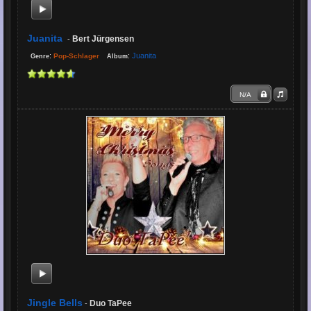
Juanita
Bert Jürgensen
-
:
:
Juanita
Pop-Schlager
Genre
Album
N/A
Jingle Bells
Duo TaPee
-