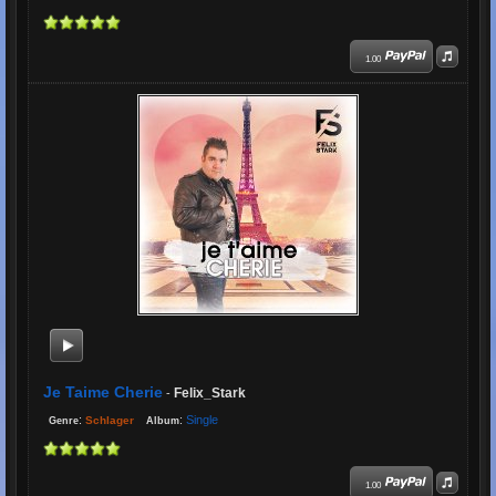
1.00
Je Taime Cherie
Felix_Stark
-
:
:
Single
Schlager
Genre
Album
1.00