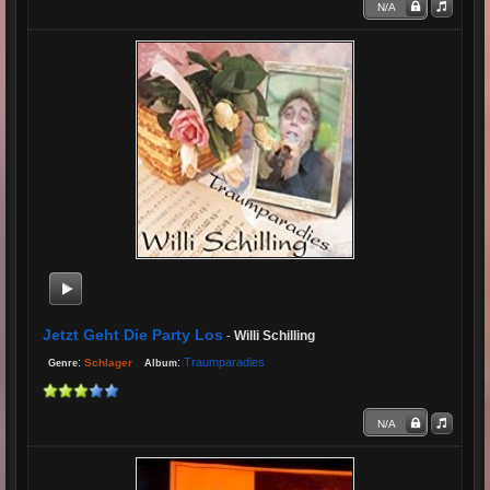
N/A
Jetzt Geht Die Party Los
Willi Schilling
-
:
:
Traumparadies
Schlager
Genre
Album
N/A