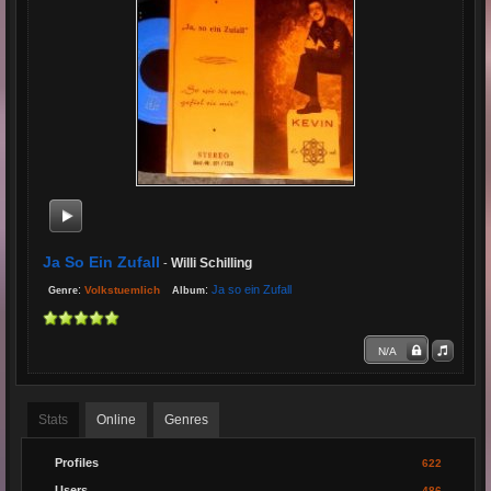
Ja So Ein Zufall
Willi Schilling
-
:
:
Ja so ein Zufall
Volkstuemlich
Genre
Album
N/A
Stats
Online
Genres
Profiles
622
Users
486