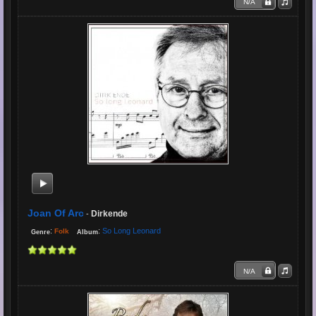
N/A
Joan Of Arc
Dirkende
-
:
:
So Long Leonard
Folk
Genre
Album
N/A