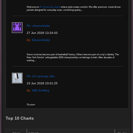
Welcome to
NY American Jacket
where style meets comfort. We offer premium, trend-driven
jackets designed for everyday wear, combining quality,...
Re: eleanorblake
27 Jun 2026 13:24:43
By:
Eleanorblake
Some victories become part of basketball history. Others become part of a city's identity. The
New York Knicks' unforgettable 2026 championship run belongs to both. After decades of
waiting,...
Re: Ich sprenge alle...
15 Jun 2026 23:01:25
By:
Willi Schilling
Super
Top 10 Charts
Re: Grow Instagram
29 Jan 2026 20:11:29