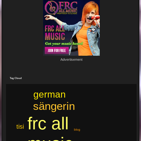
Junge un Mädcher vum Erbhof
Sommerfest 24.August.2024
In Köln Zollstock
🎤🎤🎤
Es war wieder eine mega Veranstaltung mit...
Re: Feuer...
19 Jun 2024 22:29:33
By:
Mirano
Advertisement
🔥🌟 Erlebe die brandneue, spritzige Hit-Single "Feuer"! 🌟🔥
Dieser Popsong bringt die Tanzfläche zum Glühen und...
Tag Cloud
german
sängerin
frc all
tisi
blog