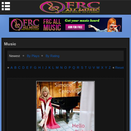
Music
Newest
By Plays
By Rating
»
A
B
C
D
E
F
G
H
I
J
K
L
M
N
O
P
Q
R
S
T
U
V
W
X
Y
Z
«
Reset