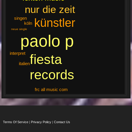
nur die zeit
singen
künstler
köln
neue single
paolo p
interpret
fiesta
italien
records
frc all music com
Terms Of Service
|
Privacy Policy
|
Contact Us