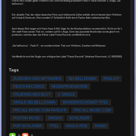
Und er hat’s wieder getan: Pünktlich zum Sommeranfang präsentiert Paolo P. seine nunmehr 3. Single „Sei
bellissima“.
Der aktuelle Titel, der neben deutschen Parts auch italienische Zeilen enthält, stimmt bereits beim Hinhören
auf Urlaub & Sonne ein. Wen wundert’s? Schließlich fließt durch Paolos Adern italienischen Blut.
Auch dieses Mal zeigen sich Hans Haas & KAJ Jäger für die Musikproduktion verantwortlich. Nicht nur für’s
Ohr stellt Paolo seinen Titel vor, sondern auf für’s Auge. Denn das passende Musikvideo wurde gleich mit
produziert, welches über das Kölner Label Fiesta Records veröffentlicht wird.
„Sei bellissima“ - Paolo P. - ein wunderschöner Titel zum Hinhören, Zusehen und Mittanzen.
Veröffentlicht wird die Single vom erfolgreichen Label "Fiesta Records" (Andreas Rosmiarek, LC 00002000)
Tags
ZUSEHEN UND MITTANZEN
SEI BELLISSIMA
PAOLO P
FIESTA RECORDS
MUSIKPRODUKTION
ITALIENISCHES BLUT
3. SINGLE
SINGLE SEI BELLISSIMA
WUNDERSCHÖNER TITEL
FRC ALL MUSIC COM PAOLO P
FRC ALL MUSIC COM
FOXTON MUSIC
SINGEN
SCHLAGER
POP SCHLAGER
TITEL
PAOLO-P.DE
RADIO