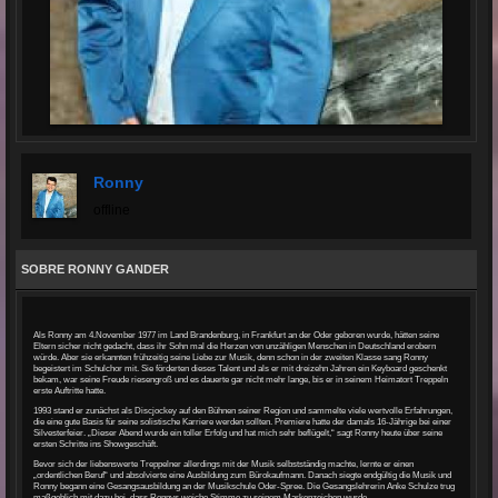
Ronny
offline
SOBRE RONNY GANDER
Als Ronny am 4.November 1977 im Land Brandenburg, in Frankfurt an der Oder geboren wurde, hätten seine
Eltern sicher nicht gedacht, dass ihr Sohn mal die Herzen von unzähligen Menschen in Deutschland erobern
würde. Aber sie erkannten frühzeitig seine Liebe zur Musik, denn schon in der zweiten Klasse sang Ronny
begeistert im Schulchor mit. Sie förderten dieses Talent und als er mit dreizehn Jahren ein Keyboard geschenkt
bekam, war seine Freude riesengroß und es dauerte gar nicht mehr lange, bis er in seinem Heimatort Treppeln
erste Auftritte hatte.
1993 stand er zunächst als Discjockey auf den Bühnen seiner Region und sammelte viele wertvolle Erfahrungen,
die eine gute Basis für seine solistische Karriere werden sollten. Premiere hatte der damals 16-Jährige bei einer
Silvesterfeier. „Dieser Abend wurde ein toller Erfolg und hat mich sehr beflügelt,“ sagt Ronny heute über seine
ersten Schritte ins Showgeschäft.
Bevor sich der liebenswerte Treppelner allerdings mit der Musik selbstständig machte, lernte er einen
„ordentlichen Beruf“ und absolvierte eine Ausbildung zum Bürokaufmann. Danach siegte endgültig die Musik und
Ronny begann eine Gesangsausbildung an der Musikschule Oder-Spree. Die Gesangslehrerin Anke Schulze trug
maßgeblich mit dazu bei, dass Ronnys weiche Stimme zu seinem Markenzeichen wurde.