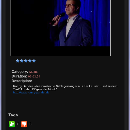
Category:
Music
Duration:
00:03:54
Description:
Ronny Gander - der romatische Schlagersänger aus der Lausitz ... mit seinem
Titel "Auf den Flügeln der Musik"
http://www.ronny-gander.de
Tags
0
0