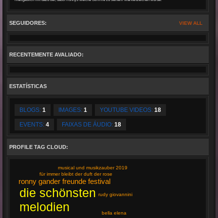
SEGUIDORES:
VIEW ALL
RECENTEMENTE AVALIADO:
ESTATÍSTICAS
BLOGS:
1
IMAGES:
1
YOUTUBE VIDEOS:
18
EVENTS:
4
FAIXAS DE ÁUDIO:
18
PROFILE TAG CLOUD:
musical und musikzauber 2019
für immer bleibt der duft der rose
ronny gander freunde festival
die schönsten
rudy giovannini
melodien
bella elena