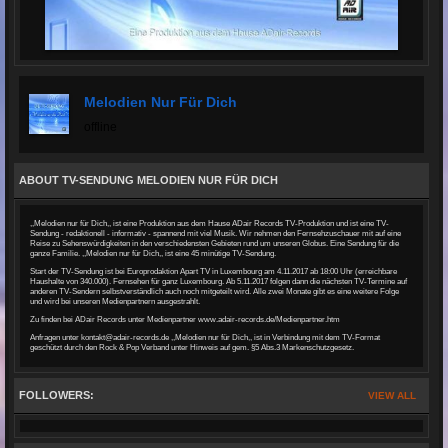
Melodien Nur Für Dich
offline
ABOUT TV-SENDUNG MELODIEN NUR FÜR DICH
,,Melodien nur für Dich,, ist eine Produktion aus dem Hause ADair Records TV-Produktion und ist eine TV-
Sendung - redaktionell - informativ - spannend mit viel Musik. Wir nehmen den Fernsehzuschauer mit auf eine
Reise zu Sehenswürdigkeiten in den verschiedensten Gebieten rund um unseren Globus. Eine Sendung für die
ganze Familie. ,,Melodien nur für Dich,, ist eine 45 minütige TV-Sendung.
Start der TV-Sendung ist bei Europrodaktion Apart TV in Luxembourg am 4.11.2017 ab 18:00 Uhr (erreichbare
Haushalte von 340.000). Fernsehen für ganz Luxembourg. Ab 5.11.2017 folgen dann die nächsten TV-Termine auf
anderen TV-Sendern selbstverständlich auch noch mitgeteilt wird. Alle zwei Monate gibt es eine weitere Folge
und wird bei unseren Medienpartnern ausgestrahlt.
Zu finden bei ADair Records unter Medienpartner
www.adair-records
.de/Medienpartner.htm
Anfragen unter kontakt@adair-records.de ,,Melodien nur für Dich,, ist in Verbindung mit dem TV-Format
geschützt durch den Rock & Pop Verband unter Hinweis auf gem. §5 Abs.3 Markenschutzgesetz.
FOLLOWERS:
VIEW ALL