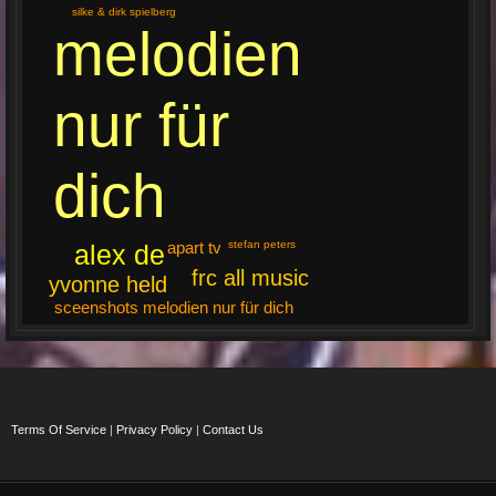
silke & dirk spielberg
melodien
nur für
dich
stefan peters
apart tv
alex de
frc all music
yvonne held
sceenshots melodien nur für dich
Terms Of Service
|
Privacy Policy
|
Contact Us