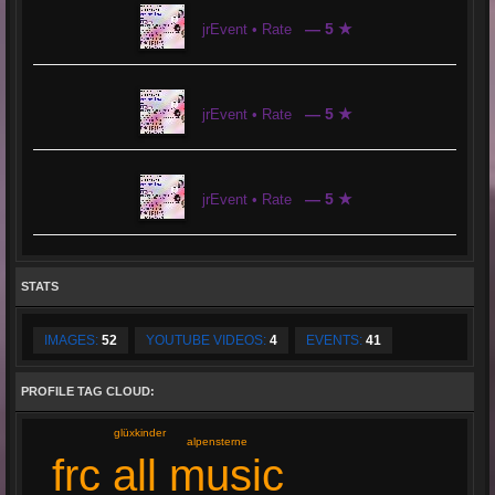
— 5 ★
jrEvent • Rate
— 5 ★
jrEvent • Rate
— 5 ★
jrEvent • Rate
STATS
IMAGES:
52
YOUTUBE VIDEOS:
4
EVENTS:
41
PROFILE TAG CLOUD:
glüxkinder
alpensterne
frc all music