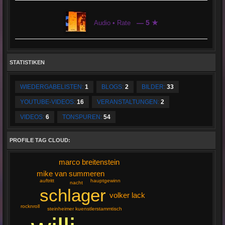
— 5 ★
Audio • Rate
STATISTIKEN
WIEDERGABELISTEN:
1
BLOGS:
2
BILDER:
33
YOUTUBE-VIDEOS:
16
VERANSTALTUNGEN:
2
VIDEOS:
6
TONSPUREN:
54
PROFILE TAG CLOUD:
marco breitenstein
mike van summeren
auftritt
hauptgewinn
nacht
schlager
volker lack
rocknroll
steinheimer kuenstlerstammtisch