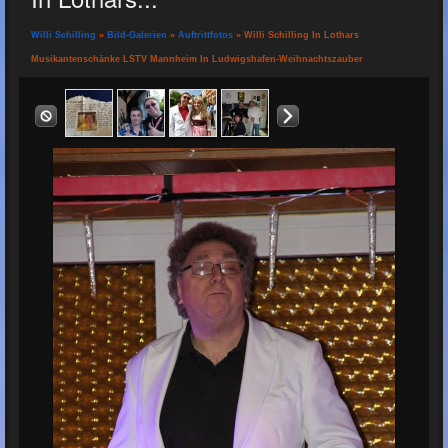
Willi Schilling
»
Bild-Galerien
»
Auftrittfotos
» Willi Schilling In Lothars
Musikantenschänke LSTV Mannheim In Ludwigshafen-Weihnachtszauber