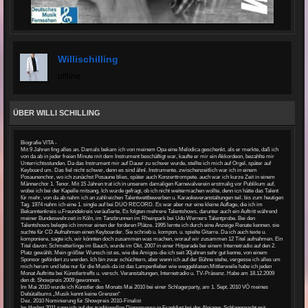
Willischilling
offline
ÜBER WILLI SCHILLING
Biografie VITA -
Mit 9 Jahren fing alles an. Damals bekam ich von meinem Opa eine Melodica geschenkt. als er merkte, daß ich
von da ab in jeder freien Minute mit dem Instrument beschäftigt war, kaufte er mir ein Akkordeon, bezahlte mir
Unterrichtsstunden. Da das Instrument mir auf Dauer zu schwer wurde, stellte ich mich auf Orgel, später auf
Keyboard um. Das fiel nicht schwer, denn es sind ähnl. Instrumente. zwischenzeitlich war ich in einem
Posaunenchor, wo ich zunächst Posaune blies, später auch Konzerttrompete. auch war ich kurze Zeit in einem
Männerchor 1. Tenor. Mit 15 Jahren trat ich in unserem damaligen Karnevalverein erstmalig vor Publikum auf,
wobei ich bei der Kapelle mitsang. Ich wurde gefragt, ob ich nicht weitermachen wollte, denn icn hätte das Talent
für mehr, von da ab nahm ich an zahlreichen Talentwettbewerben u. Karaokeveranstaltungen teil. bis zum heutigen
Tag. 1974 nahm ich eine 1. single auf bei DUO RECORD. Es war aber nur eine kleine Auflage, die ich im
Bekanntenkreis u.Freundekreis veräußerte. Es folgten mehrere Talentshows, darunter auch ein Auftritt während
meiner Bundeswehrzeit in Köln, im Tanzbrunnen im Rheinpark bei Udo Werners Talentprobe. Bei den
Talentshows belegte ich immer einen der forderen Plätze. 1995 lernte ich durch eine Anzeige Renate kennen. sie
suchte für CD Aufnahmen einen Keyboarder. Sie schrieb u. kompon. u. spielte Gitarre. Da ich auch texte u.
komponiere, sagte ich, wir könnten doch zusammen was machen, worauf wir zusammen 12 Titel aufnahmen. Ein
Titel davon: Schmetterlinge im Bauch, wurde im Okt. 2007 in einer Hitparade bei einem Internetradio auf den 2.
Platz gewählt. Mein größter Wunsch ist es, wie die Amigos-die ich seit 30jahren sehr gut kenne, von einem
Sponsor gefördert zu werden. Ich bin zwar schüchtern, aber wenn ich auf der Bühne stehe, vergesse ich alles um
mich herum und lebe nur für die Musik-da ist das Lampenfieber wie weggeblasen.Mittlerweile habe ich jeden
Monat Auftritte bei Künstlertreffs u. versch. Veranstaltungen, Internetradio u. TV-Präsenz. Habe am 18.12.2009
den dt. Showpreis 2009 gewonnen.
Im Mai 2010 wurde ich Künstler des Monats Mai 2010 bei einer Schlagerparty, am 1. Sept. 2010 VÖ meines
Debütalbums „Musik kennt keine Grenzen“
Dez. 2010 Nominierung für Showpreis 2010-Finalist
Im Herbst 2011 sang ich auf der traditionellen Dippemesse in Frankfurt bei der Alpianer-Schlagernacht mit