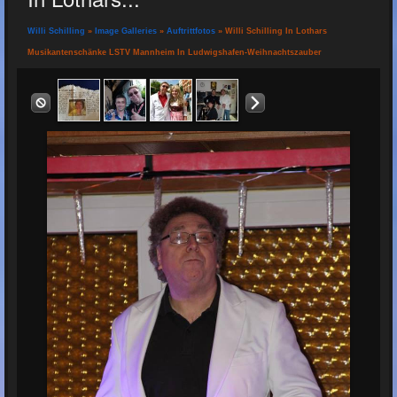
Willi Schilling
»
Image Galleries
»
Auftrittfotos
» Willi Schilling In Lothars
Musikantenschänke LSTV Mannheim In Ludwigshafen-Weihnachtszauber