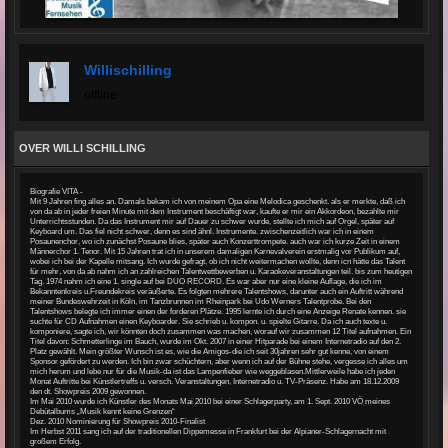
Willischilling
offline
OVER WILLI SCHILLING
Biografie VITA -
Mit 9 Jahren fing alles an. Damals bekam ich von meinem Opa eine Melodica geschenkt. als er merkte, daß ich
von da ab in jeder freien Minute mit dem Instrument beschäftigt war, kaufte er mir ein Akkordeon, bezahlte mir
Unterrichtsstunden. Da das Instrument mir auf Dauer zu schwer wurde, stellte ich mich auf Orgel, später auf
Keyboard um. Das fiel nicht schwer, denn es sind ähnl. Instrumente. zwischenzeitlich war ich in einem
Posaunenchor, wo ich zunächst Posaune blies, später auch Konzerttrompete. auch war ich kurze Zeit in einem
Männerchor 1. Tenor. Mit 15 Jahren trat ich in unserem damaligen Karnevalverein erstmalig vor Publikum auf,
wobei ich bei der Kapelle mitsang. Ich wurde gefragt, ob ich nicht weitermachen wollte, denn icn hätte das Talent
für mehr, von da ab nahm ich an zahlreichen Talentwettbewerben u. Karaokeveranstaltungen teil. bis zum heutigen
Tag. 1974 nahm ich eine 1. single auf bei DUO RECORD. Es war aber nur eine kleine Auflage, die ich im
Bekanntenkreis u.Freundekreis veräußerte. Es folgten mehrere Talentshows, darunter auch ein Auftritt während
meiner Bundeswehrzeit in Köln, im Tanzbrunnen im Rheinpark bei Udo Werners Talentprobe. Bei den
Talentshows belegte ich immer einen der forderen Plätze. 1995 lernte ich durch eine Anzeige Renate kennen. sie
suchte für CD Aufnahmen einen Keyboarder. Sie schrieb u. kompon. u. spielte Gitarre. Da ich auch texte u.
komponiere, sagte ich, wir könnten doch zusammen was machen, worauf wir zusammen 12 Titel aufnahmen. Ein
Titel davon: Schmetterlinge im Bauch, wurde im Okt. 2007 in einer Hitparade bei einem Internetradio auf den 2.
Platz gewählt. Mein größter Wunsch ist es, wie die Amigos-die ich seit 30jahren sehr gut kenne, von einem
Sponsor gefördert zu werden. Ich bin zwar schüchtern, aber wenn ich auf der Bühne stehe, vergesse ich alles um
mich herum und lebe nur für die Musik-da ist das Lampenfieber wie weggeblasen.Mittlerweile habe ich jeden
Monat Auftritte bei Künstlertreffs u. versch. Veranstaltungen, Internetradio u. TV-Präsenz. Habe am 18.12.2009
den dt. Showpreis 2009 gewonnen.
Im Mai 2010 wurde ich Künstler des Monats Mai 2010 bei einer Schlagerparty, am 1. Sept. 2010 VÖ meines
Debütalbums „Musik kennt keine Grenzen“
Dez. 2010 Nominierung für Showpreis 2010-Finalist
Im Herbst 2011 sang ich auf der traditionellen Dippemesse in Frankfurt bei der Alpianer-Schlagernacht mit
großem Erfolg.