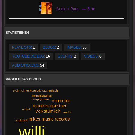
— 5 ★
Audio • Rate
STATISTIEKEN
PLAYLISTS:
1
BLOGS:
2
IMAGES:
33
YOUTUBE VIDEOS:
16
EVENTS:
2
VIDEOS:
6
AUDIOTRACKS:
54
PROFILE TAG CLOUD:
steinheimer kuenstlerstammtisch
traumparadies
hauptgewinn
morimba
manfred gaertner
auftritt
volkstümlich
nacht
mikes music records
rocknroll
willi