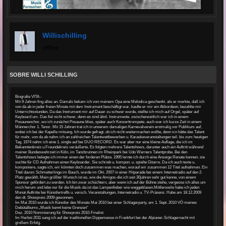
Willischilling
offline
SOBRE WILLI SCHILLING
Biografie VITA -
Mit 9 Jahren fing alles an. Damals bekam ich von meinem Opa eine Melodica geschenkt. als er merkte, daß ich
von da ab in jeder freien Minute mit dem Instrument beschäftigt war, kaufte er mir ein Akkordeon, bezahlte mir
Unterrichtsstunden. Da das Instrument mir auf Dauer zu schwer wurde, stellte ich mich auf Orgel, später auf
Keyboard um. Das fiel nicht schwer, denn es sind ähnl. Instrumente. zwischenzeitlich war ich in einem
Posaunenchor, wo ich zunächst Posaune blies, später auch Konzerttrompete. auch war ich kurze Zeit in einem
Männerchor 1. Tenor. Mit 15 Jahren trat ich in unserem damaligen Karnevalverein erstmalig vor Publikum auf,
wobei ich bei der Kapelle mitsang. Ich wurde gefragt, ob ich nicht weitermachen wollte, denn icn hätte das Talent
für mehr, von da ab nahm ich an zahlreichen Talentwettbewerben u. Karaokeveranstaltungen teil. bis zum heutigen
Tag. 1974 nahm ich eine 1. single auf bei DUO RECORD. Es war aber nur eine kleine Auflage, die ich im
Bekanntenkreis u.Freundekreis veräußerte. Es folgten mehrere Talentshows, darunter auch ein Auftritt während
meiner Bundeswehrzeit in Köln, im Tanzbrunnen im Rheinpark bei Udo Werners Talentprobe. Bei den
Talentshows belegte ich immer einen der forderen Plätze. 1995 lernte ich durch eine Anzeige Renate kennen. sie
suchte für CD Aufnahmen einen Keyboarder. Sie schrieb u. kompon. u. spielte Gitarre. Da ich auch texte u.
komponiere, sagte ich, wir könnten doch zusammen was machen, worauf wir zusammen 12 Titel aufnahmen. Ein
Titel davon: Schmetterlinge im Bauch, wurde im Okt. 2007 in einer Hitparade bei einem Internetradio auf den 2.
Platz gewählt. Mein größter Wunsch ist es, wie die Amigos-die ich seit 30jahren sehr gut kenne, von einem
Sponsor gefördert zu werden. Ich bin zwar schüchtern, aber wenn ich auf der Bühne stehe, vergesse ich alles um
mich herum und lebe nur für die Musik-da ist das Lampenfieber wie weggeblasen.Mittlerweile habe ich jeden
Monat Auftritte bei Künstlertreffs u. versch. Veranstaltungen, Internetradio u. TV-Präsenz. Habe am 18.12.2009
den dt. Showpreis 2009 gewonnen.
Im Mai 2010 wurde ich Künstler des Monats Mai 2010 bei einer Schlagerparty, am 1. Sept. 2010 VÖ meines
Debütalbums „Musik kennt keine Grenzen“
Dez. 2010 Nominierung für Showpreis 2010-Finalist
Im Herbst 2011 sang ich auf der traditionellen Dippemesse in Frankfurt bei der Alpianer-Schlagernacht mit
großem Erfolg.