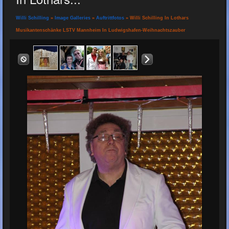
Willi Schilling
»
Image Galleries
»
Auftrittfotos
» Willi Schilling In Lothars
Musikantenschänke LSTV Mannheim In Ludwigshafen-Weihnachtszauber