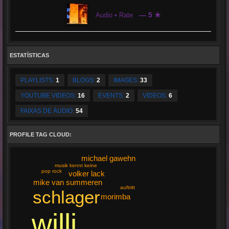
— 5 ★
Audio • Rate
ESTATÍSTICAS
PLAYLISTS:
1
BLOGS:
2
IMAGES:
33
YOUTUBE VIDEOS:
16
EVENTS:
2
VIDEOS:
6
FAIXAS DE ÁUDIO:
54
PROFILE TAG CLOUD:
michael gawehn
musik kennt keine
pop rock
volker lack
mike van summeren
auftritt
schlager
morimba
willi