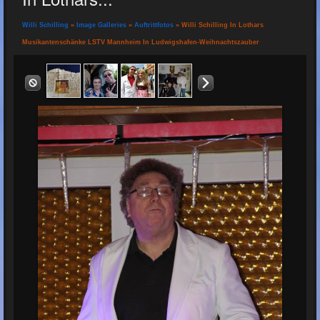
Willi Schilling
»
Image Galleries
»
Auftrittfotos
» Willi Schilling In Lothars
Musikantenschänke LSTV Mannheim In Ludwigshafen-Weihnachtszauber