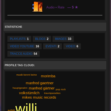
— 5 ★
Audio • Rate
STATISTICHE
PLAYLISTS:
1
BLOGS:
2
IMAGES:
33
VIDEO YOUTUBE:
16
EVENTI:
2
VIDEO:
6
TRACCE AUDIO:
54
PROFILE TAG CLOUD:
musik kennt keine
morimba
manfred gaertner
manfred gärtner
hauptgewinn
pop rock
volkstümlich
traumparadies
mikes music records
willi
auftritt