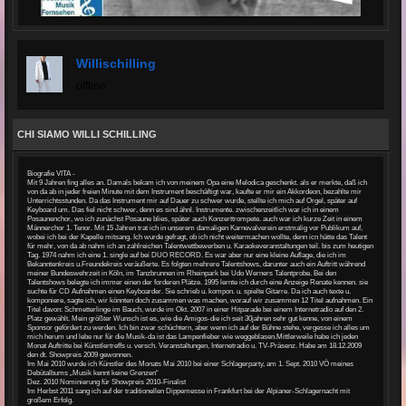
Willischilling
offline
CHI SIAMO WILLI SCHILLING
Biografie VITA -
Mit 9 Jahren fing alles an. Damals bekam ich von meinem Opa eine Melodica geschenkt. als er merkte, daß ich
von da ab in jeder freien Minute mit dem Instrument beschäftigt war, kaufte er mir ein Akkordeon, bezahlte mir
Unterrichtsstunden. Da das Instrument mir auf Dauer zu schwer wurde, stellte ich mich auf Orgel, später auf
Keyboard um. Das fiel nicht schwer, denn es sind ähnl. Instrumente. zwischenzeitlich war ich in einem
Posaunenchor, wo ich zunächst Posaune blies, später auch Konzerttrompete. auch war ich kurze Zeit in einem
Männerchor 1. Tenor. Mit 15 Jahren trat ich in unserem damaligen Karnevalverein erstmalig vor Publikum auf,
wobei ich bei der Kapelle mitsang. Ich wurde gefragt, ob ich nicht weitermachen wollte, denn icn hätte das Talent
für mehr, von da ab nahm ich an zahlreichen Talentwettbewerben u. Karaokeveranstaltungen teil. bis zum heutigen
Tag. 1974 nahm ich eine 1. single auf bei DUO RECORD. Es war aber nur eine kleine Auflage, die ich im
Bekanntenkreis u.Freundekreis veräußerte. Es folgten mehrere Talentshows, darunter auch ein Auftritt während
meiner Bundeswehrzeit in Köln, im Tanzbrunnen im Rheinpark bei Udo Werners Talentprobe. Bei den
Talentshows belegte ich immer einen der forderen Plätze. 1995 lernte ich durch eine Anzeige Renate kennen. sie
suchte für CD Aufnahmen einen Keyboarder. Sie schrieb u. kompon. u. spielte Gitarre. Da ich auch texte u.
komponiere, sagte ich, wir könnten doch zusammen was machen, worauf wir zusammen 12 Titel aufnahmen. Ein
Titel davon: Schmetterlinge im Bauch, wurde im Okt. 2007 in einer Hitparade bei einem Internetradio auf den 2.
Platz gewählt. Mein größter Wunsch ist es, wie die Amigos-die ich seit 30jahren sehr gut kenne, von einem
Sponsor gefördert zu werden. Ich bin zwar schüchtern, aber wenn ich auf der Bühne stehe, vergesse ich alles um
mich herum und lebe nur für die Musik-da ist das Lampenfieber wie weggeblasen.Mittlerweile habe ich jeden
Monat Auftritte bei Künstlertreffs u. versch. Veranstaltungen, Internetradio u. TV-Präsenz. Habe am 18.12.2009
den dt. Showpreis 2009 gewonnen.
Im Mai 2010 wurde ich Künstler des Monats Mai 2010 bei einer Schlagerparty, am 1. Sept. 2010 VÖ meines
Debütalbums „Musik kennt keine Grenzen“
Dez. 2010 Nominierung für Showpreis 2010-Finalist
Im Herbst 2011 sang ich auf der traditionellen Dippemesse in Frankfurt bei der Alpianer-Schlagernacht mit
großem Erfolg.