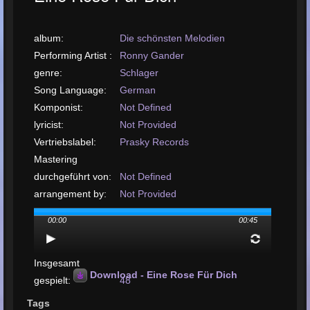
album:
Die schönsten Melodien
Performing Artist :
Ronny Gander
genre:
Schlager
Song Language:
German
Komponist:
Not Defined
lyricist:
Not Provided
Vertriebslabel:
Prasky Records
Mastering
durchgeführt von:
Not Defined
arrangement by:
Not Provided
Upload- oder
00:00
00:45
Release-Datum:
April, 2012
Lied hochladen:
MP3, 709KB, 00:00:45
Insgesamt
Download - Eine Rose Für Dich
gespielt:
48
Gesamtzahl der
Tags