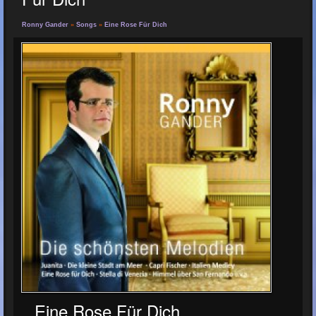
Ronny Gander
»
Songs
»
Eine Rose Für Dich
Eine Rose Für Dich