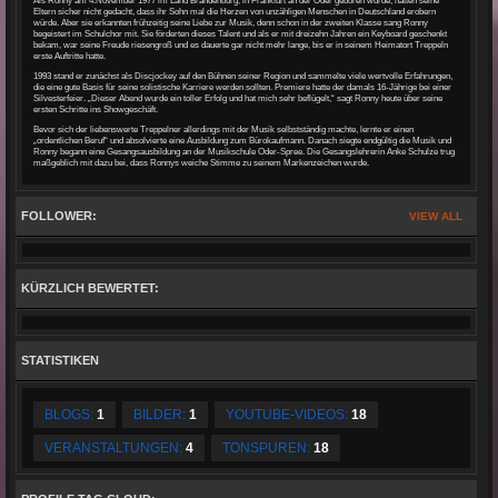
Als Ronny am 4.November 1977 im Land Brandenburg, in Frankfurt an der Oder geboren wurde, hätten seine
Eltern sicher nicht gedacht, dass ihr Sohn mal die Herzen von unzähligen Menschen in Deutschland erobern
würde. Aber sie erkannten frühzeitig seine Liebe zur Musik, denn schon in der zweiten Klasse sang Ronny
begeistert im Schulchor mit. Sie förderten dieses Talent und als er mit dreizehn Jahren ein Keyboard geschenkt
bekam, war seine Freude riesengroß und es dauerte gar nicht mehr lange, bis er in seinem Heimatort Treppeln
erste Auftritte hatte.
1993 stand er zunächst als Discjockey auf den Bühnen seiner Region und sammelte viele wertvolle Erfahrungen,
die eine gute Basis für seine solistische Karriere werden sollten. Premiere hatte der damals 16-Jährige bei einer
Silvesterfeier. „Dieser Abend wurde ein toller Erfolg und hat mich sehr beflügelt,“ sagt Ronny heute über seine
ersten Schritte ins Showgeschäft.
Bevor sich der liebenswerte Treppelner allerdings mit der Musik selbstständig machte, lernte er einen
„ordentlichen Beruf“ und absolvierte eine Ausbildung zum Bürokaufmann. Danach siegte endgültig die Musik und
Ronny begann eine Gesangsausbildung an der Musikschule Oder-Spree. Die Gesangslehrerin Anke Schulze trug
maßgeblich mit dazu bei, dass Ronnys weiche Stimme zu seinem Markenzeichen wurde.
FOLLOWER:
VIEW ALL
KÜRZLICH BEWERTET:
STATISTIKEN
BLOGS:
1
BILDER:
1
YOUTUBE-VIDEOS:
18
VERANSTALTUNGEN:
4
TONSPUREN:
18