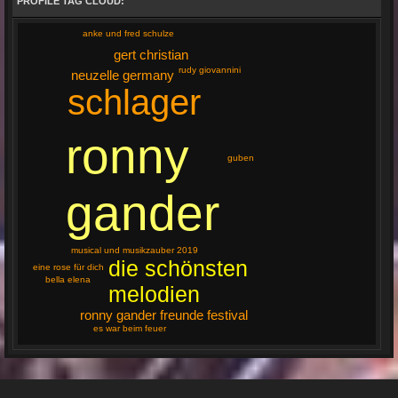
PROFILE TAG CLOUD:
anke und fred schulze
gert christian
rudy giovannini
neuzelle germany
schlager
ronny
guben
gander
musical und musikzauber 2019
die schönsten
eine rose für dich
bella elena
melodien
ronny gander freunde festival
es war beim feuer