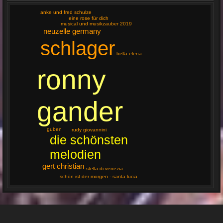
anke und fred schulze
eine rose für dich
musical und musikzauber 2019
neuzelle germany
schlager
bella elena
ronny
gander
guben
rudy giovannini
die schönsten
melodien
gert christian
stella di venezia
schön ist der morgen - santa lucia