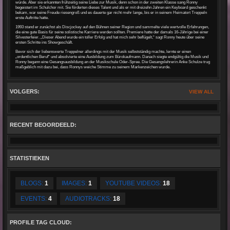
würde. Aber sie erkannten frühzeitig seine Liebe zur Musik, denn schon in der zweiten Klasse sang Ronny
begeistert im Schulchor mit. Sie förderten dieses Talent und als er mit dreizehn Jahren ein Keyboard geschenkt
bekam, war seine Freude riesengroß und es dauerte gar nicht mehr lange, bis er in seinem Heimatort Treppeln
erste Auftritte hatte.
1993 stand er zunächst als Discjockey auf den Bühnen seiner Region und sammelte viele wertvolle Erfahrungen,
die eine gute Basis für seine solistische Karriere werden sollten. Premiere hatte der damals 16-Jährige bei einer
Silvesterfeier. „Dieser Abend wurde ein toller Erfolg und hat mich sehr beflügelt,“ sagt Ronny heute über seine
ersten Schritte ins Showgeschäft.
Bevor sich der liebenswerte Treppelner allerdings mit der Musik selbstständig machte, lernte er einen
„ordentlichen Beruf“ und absolvierte eine Ausbildung zum Bürokaufmann. Danach siegte endgültig die Musik und
Ronny begann eine Gesangsausbildung an der Musikschule Oder-Spree. Die Gesangslehrerin Anke Schulze trug
maßgeblich mit dazu bei, dass Ronnys weiche Stimme zu seinem Markenzeichen wurde.
VOLGERS:
VIEW ALL
RECENT BEOORDEELD:
STATISTIEKEN
BLOGS:
1
IMAGES:
1
YOUTUBE VIDEOS:
18
EVENTS:
4
AUDIOTRACKS:
18
PROFILE TAG CLOUD: