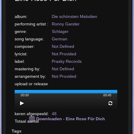
album:
Die schönsten Melodien
performing artist :
Ronny Gander
genre:
Schlager
song language:
German
composer:
Not Defined
lyricist:
Not Provided
label:
Prasky Records
mastering by:
Not Defined
arrangement by:
Not Provided
upload or release
date:
April, 2012
00:00
00:45
upload je nummer:
MP3, 709KB, 00:00:45
Totaal aantal
keren afgespeeld:
48
Downloaden - Eine Rose Für Dich
Totaal aantal
beoordelingen:
2
Tags