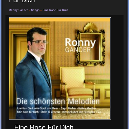
Ronny Gander
»
Songs
»
Eine Rose Für Dich
Eine Rose Für Dich