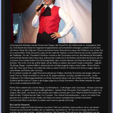
schwungvollen Melodien auf das Konzert des Siegers des Grand Prix der Volksmusik im vergangenen Jahr
ein. Und obwohl die Gäste ihm begeisternd applaudierten und schunkelnd mitsangen, warteten sie alle doch
auf «ihren» Rudy. Mit südtiroler Charme und seiner klaren Tenorstimme zog er sein Publikum vom ersten Ton
an in seinen Bann. Rudy Giovannini sang von der Liebe der Italiener zu ihrer Heimat und von der Leidenschaft
der Südländer. Vor der «Tarantella Culinaria» machte er den Zuschauern nicht nur die italienische Mortadella
schmackhaft. Beinahe übermütig zog er während des Liedes durch die Reihen und forderte die Damen auf, ihn
zu küssen. Die meisten ließen sich nicht lange bitten, dem smarten Italiener ein Küsschen auf die Wange zu
drücken. «Es ist für mich der größte Spaß, auf der Bühne zu stehen, den Leute Freude zu bereiten» , sagt der
32-jährige Sänger. Leidenschaftlich, sehnsuchtsvoll und überzeugend singt er seine Lieder. «Mama Rosa»
oder der «Tanz einer Rose» vermitteln die Liebe zu seiner Familie. Er schäme sich nicht zu sagen, dass er
seine Mutter auf Reisen sehr vermisst.
Er sei einfach wundervoll, sagte Rosmarie Lehradt aus Cottbus, die Rudy Giovannini seit einigen Jahre ein
treuer Fan ist. «Rudy ist einfach so, wie er ist. Er singt wunderbar, ist lustig, verstellt sich nicht» , so die
Cottbuserin. Ein Geburtstagsständchen von Rudy Giovannini bekam Lotti aus Guben zu ihrem 89. Ehrentag.
Sichtlich gerührt und mit Tränen in den Augen sagte sie zu Rudy Giovannini: «Ihre Mutter beneide ich, dass
sie so einen wunderbaren Sohn hat.»
Kleine Seen zauberte das Lied der Berge, «La Montanara» , in die Augen vieler Zuschauer. «Dieses Lied singe
ich sehr gern, es gehört zu meinen Lieblingsliedern» , betonte Rudy Giovannini. Doch eigentlich, so gab er zu,
singe er alle Lieder, von denen er die meisten auch selbst schreibt, gern. Zum Toben brachte Giovannini den
Saal mit dem Trinklied aus der Oper «La Traviata» . Der «kleine Herzensbrecher» , wie er von vielen Fans
genannt wird, schafft es immer wieder, die Gäste mit seinem lausbübischen Lächeln und seinem
verschmitzten Blick in den Bann zu ziehen, auch wenn er gerade nicht singt.
Ein Lied für Pavarotti
Humorvoll moderierte Rudy Giovannini von einem Titel zum nächsten. Leise wurde er, als er von seinem
Freund Luciano Pavarotti erzählte, der im September verstorben ist. «Er hat mich ermutigt, die Musik zu
machen, die ich jetzt mache» , erklärte Giovannini. Seit Pavarottis Tod widmet er das «Wolgalied» aus der