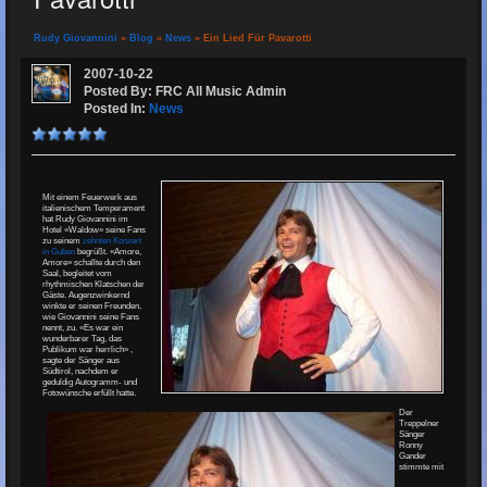
Rudy Giovannini
»
Blog
»
News
» Ein Lied Für Pavarotti
2007-10-22
Posted By: FRC All Music Admin
Posted In:
News
Mit einem Feuerwerk aus
italienischem Temperament
hat Rudy Giovannini im
Hotel «Waldow» seine Fans
zu seinem
zehnten Konzert
in Guben
begrüßt. «Amore,
Amore» schallte durch den
Saal, begleitet vom
rhythmischen Klatschen der
Gäste. Augenzwinkernd
winkte er seinen Freunden,
wie Giovannini seine Fans
nennt, zu. «Es war ein
wunderbarer Tag, das
Publikum war herrlich» ,
sagte der Sänger aus
Südtirol, nachdem er
geduldig Autogramm- und
Fotowünsche erfüllt hatte.
Der
Treppelner
Sänger
Ronny
Gander
stimmte mit