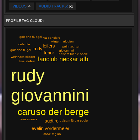
VIDEOS:
4
AUDIO TRACKS:
61
PROFILE TAG CLOUD:
goldene fluegel
va pensiero
winter melodien
cafe ole
leifers
weihnachten
rudy
goldene flügel
giovannini
tenor
balsam für die seele
weihnachtslieder
fanclub neckar alb
koefelefest
rudy
giovannini
caruso der berge
viva strauss
südtirol
balsam fürdie seele
evelin vordermeier
salve regina