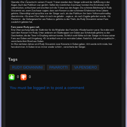
Operette «Der Zarewitsch» seinem Freund. Tränen standen dem Sänger während der Aufführung in den
Augen. Auch das Publikum war gerührt. Selbst die männlichen Zuschauer konnten ihre Emotionen nicht
unterdrücken, schluchzten und wischten sich die Tränen aus den Augen. Die schönste Belohnung für Rudy
Giovannini sei, wenn Zuschauer sagten, dass sein Konzert zu den schönsten Erlebnissen ihres Lebens
gehörte. Überwältigt und sprachlos war der Sänger auch, als das Publikum ihm beim Volksmusikmedley
überstimmte. «So einen Chor habe ich noch nie gehabt» , sagte er, als nach Zugabe gefordert wurde. «Va
Pensiero» , der Gefangenenchor aus Nabucco, gehörte zu den Titeln, die Rudy Giovannini seinen Fans
zusätzlich geboten hat.
Fans waren Rudy ganz nah
Eine Überraschung hatte der Südtiroler für die Mitglieder des Fanclubs «Niederlausitz» parat. Sie trafen sich
nach dem Konzert mit Rudy. Unter anderem ein Stadtwappen von Guben aus Schokolade gehörte zu den
Geschenken, die der Tenor in Empfang nehmen konnte. Sichtlich wohl fühlte sich der Sänger im Kreise seiner
Fans aus Guben und Umgebung. «Er ist einfach wie er im normalen Leben. Natürlich, lieb und sympathisch» ,
versicherte Anni Mund aus Guben.
Im Mai nächsten Jahres wird Rudy Giovannini zwei Konzerte in Guben geben. «Ich werde nicht müde, hier
herzukommen. In Guben ist es immer wieder schön» , versicherte der Sänger.
Tags
RUDY GIOVANNINI
PAVAROTTI
VA PENSIERO
0
0
You must be logged in to post a comment