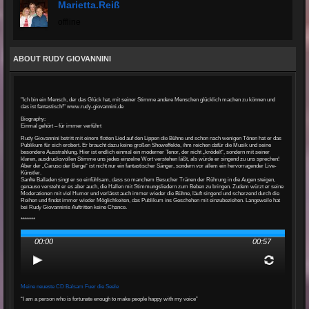
Marietta.reiß
offline
ABOUT RUDY GIOVANNINI
"Ich bin ein Mensch, der das Glück hat, mit seiner Stimme andere Menschen glücklich machen zu können und
das ist fantastisch!" www.rudy-giovannini.de
Biography:
Einmal gehört – für immer verführt
Rudy Giovannini betritt mit einem flotten Lied auf den Lippen die Bühne und schon nach wenigen Tönen hat er das
Publikum für sich erobert. Er braucht dazu keine großen Showeffekte, ihm reichen dafür die Musik und seine
besondere Ausstrahlung. Hier ist endlich einmal ein moderner Tenor, der nicht „knödelt“, sondern mit seiner
klaren, ausdrucksvollen Stimme uns jedes einzelne Wort verstehen läßt, als würde er singend zu uns sprechen!
Aber der „Caruso der Berge“ ist nicht nur ein fantastischer Sänger, sondern vor allem ein hervorragender Live-
Künstler.
Sanfte Balladen singt er so einfühlsam, dass so manchem Besucher Tränen der Rührung in die Augen steigen,
genauso versteht er es aber auch, die Hallen mit Stimmungsliedern zum Beben zu bringen. Zudem würzt er seine
Moderationen mit viel Humor und verlässt auch immer wieder die Bühne, läuft singend und scherzend durch die
Reihen und findet immer wieder Möglichkeiten, das Publikum ins Geschehen mit einzubeziehen. Langeweile hat
bei Rudy Giovanninis Auftritten keine Chance.
*******
00:00
00:57
Meine neueste CD Balsam Fuer die Seele
“I am a person who is fortunate enough to make people happy with my voice”