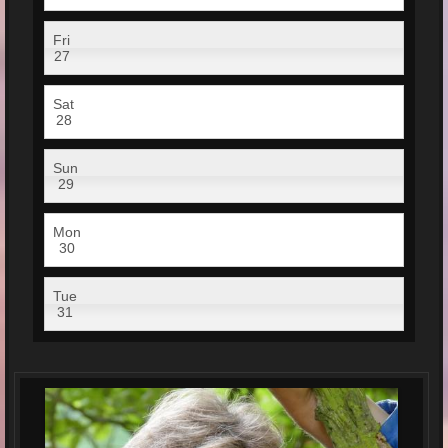
Fri
27
Sat
28
Sun
29
Mon
30
Tue
31