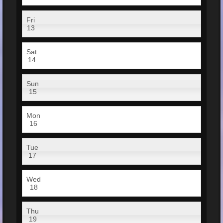
Fri
13
Sat
14
Sun
15
Mon
16
Tue
17
Wed
18
Thu
19