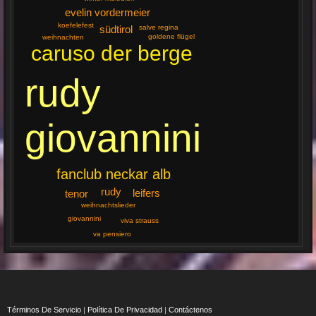
evelin vordermeier
koefelefest
südtirol
salve regina
goldene flügel
weihnachten
caruso der berge
rudy
giovannini
fanclub neckar alb
rudy
leifers
tenor
weihnachtslieder
giovannini
viva strauss
va pensiero
Términos De Servicio
|
Política De Privacidad
|
Contáctenos