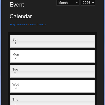
Event
Calendar
Rudy Giovannini
»
Event Calendar
Sun
1
Mon
2
Tue
3
Wed
4
Thu
5