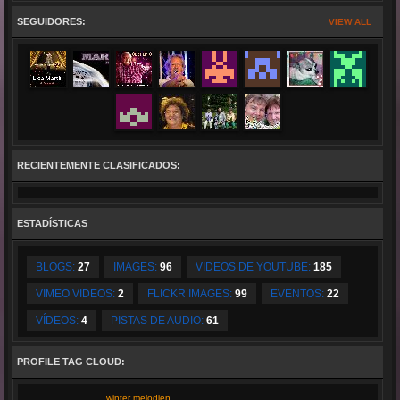
any atmosphere into a roaring, effervescent event. His performances are spiced with
humour
, he leaves the stage
to connect and mingle with the crowd and involves them while he parades down the aisles, constantly finding new
ways, making sure the audience
are
a part of the performance. Boredom will have no chance when you attend a
SEGUIDORES:
VIEW ALL
Rudy Giovannini concert.
RECIENTEMENTE CLASIFICADOS:
ESTADÍSTICAS
BLOGS:
27
IMAGES:
96
VIDEOS DE YOUTUBE:
185
VIMEO VIDEOS:
2
FLICKR IMAGES:
99
EVENTOS:
22
VÍDEOS:
4
PISTAS DE AUDIO:
61
PROFILE TAG CLOUD:
winter melodien