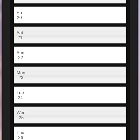
Fri
20
Sat
21
Sun
22
Mon
23
Tue
24
Wed
25
Thu
26