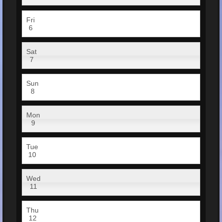
Fri
6
Sat
7
Sun
8
Mon
9
Tue
10
Wed
11
Thu
12