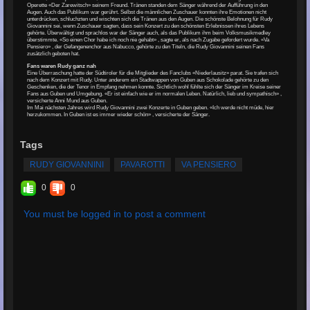
Operette «Der Zarewitsch» seinem Freund. Tränen standen dem Sänger während der Aufführung in den
Augen. Auch das Publikum war gerührt. Selbst die männlichen Zuschauer konnten ihre Emotionen nicht
unterdrücken, schluchzten und wischten sich die Tränen aus den Augen. Die schönste Belohnung für Rudy
Giovannini sei, wenn Zuschauer sagten, dass sein Konzert zu den schönsten Erlebnissen ihres Lebens
gehörte. Überwältigt und sprachlos war der Sänger auch, als das Publikum ihm beim Volksmusikmedley
überstimmte. «So einen Chor habe ich noch nie gehabt» , sagte er, als nach Zugabe gefordert wurde. «Va
Pensiero» , der Gefangenenchor aus Nabucco, gehörte zu den Titeln, die Rudy Giovannini seinen Fans
zusätzlich geboten hat.
Fans waren Rudy ganz nah
Eine Überraschung hatte der Südtiroler für die Mitglieder des Fanclubs «Niederlausitz» parat. Sie trafen sich
nach dem Konzert mit Rudy. Unter anderem ein Stadtwappen von Guben aus Schokolade gehörte zu den
Geschenken, die der Tenor in Empfang nehmen konnte. Sichtlich wohl fühlte sich der Sänger im Kreise seiner
Fans aus Guben und Umgebung. «Er ist einfach wie er im normalen Leben. Natürlich, lieb und sympathisch» ,
versicherte Anni Mund aus Guben.
Im Mai nächsten Jahres wird Rudy Giovannini zwei Konzerte in Guben geben. «Ich werde nicht müde, hier
herzukommen. In Guben ist es immer wieder schön» , versicherte der Sänger.
Tags
RUDY GIOVANNINI
PAVAROTTI
VA PENSIERO
0
0
You must be logged in to post a comment