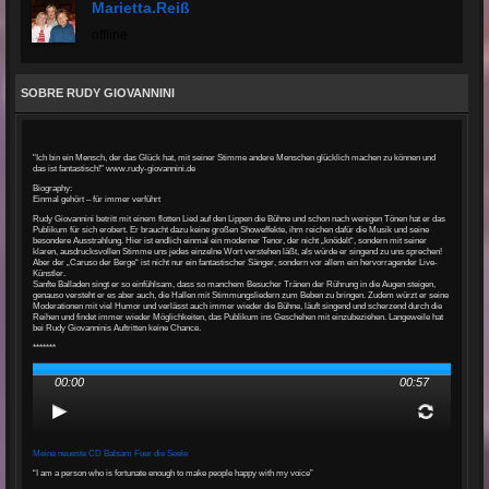
Marietta.reiß
offline
SOBRE RUDY GIOVANNINI
"Ich bin ein Mensch, der das Glück hat, mit seiner Stimme andere Menschen glücklich machen zu können und
das ist fantastisch!" www.rudy-giovannini.de
Biography:
Einmal gehört – für immer verführt
Rudy Giovannini betritt mit einem flotten Lied auf den Lippen die Bühne und schon nach wenigen Tönen hat er das
Publikum für sich erobert. Er braucht dazu keine großen Showeffekte, ihm reichen dafür die Musik und seine
besondere Ausstrahlung. Hier ist endlich einmal ein moderner Tenor, der nicht „knödelt“, sondern mit seiner
klaren, ausdrucksvollen Stimme uns jedes einzelne Wort verstehen läßt, als würde er singend zu uns sprechen!
Aber der „Caruso der Berge“ ist nicht nur ein fantastischer Sänger, sondern vor allem ein hervorragender Live-
Künstler.
Sanfte Balladen singt er so einfühlsam, dass so manchem Besucher Tränen der Rührung in die Augen steigen,
genauso versteht er es aber auch, die Hallen mit Stimmungsliedern zum Beben zu bringen. Zudem würzt er seine
Moderationen mit viel Humor und verlässt auch immer wieder die Bühne, läuft singend und scherzend durch die
Reihen und findet immer wieder Möglichkeiten, das Publikum ins Geschehen mit einzubeziehen. Langeweile hat
bei Rudy Giovanninis Auftritten keine Chance.
*******
00:00
00:57
Meine neueste CD Balsam Fuer die Seele
“I am a person who is fortunate enough to make people happy with my voice”