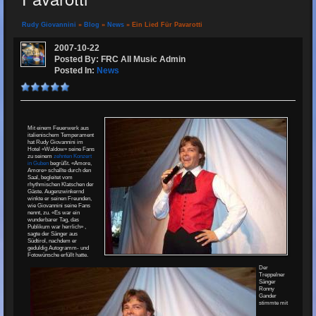
Rudy Giovannini
»
Blog
»
News
» Ein Lied Für Pavarotti
2007-10-22
Posted By: FRC All Music Admin
Posted In:
News
Mit einem Feuerwerk aus
italienischem Temperament
hat Rudy Giovannini im
Hotel «Waldow» seine Fans
zu seinem
zehnten Konzert
in Guben
begrüßt. «Amore,
Amore» schallte durch den
Saal, begleitet vom
rhythmischen Klatschen der
Gäste. Augenzwinkernd
winkte er seinen Freunden,
wie Giovannini seine Fans
nennt, zu. «Es war ein
wunderbarer Tag, das
Publikum war herrlich» ,
sagte der Sänger aus
Südtirol, nachdem er
geduldig Autogramm- und
Fotowünsche erfüllt hatte.
Der
Treppelner
Sänger
Ronny
Gander
stimmte mit