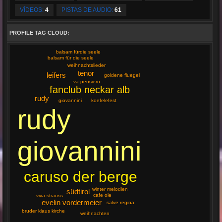
VÍDEOS:
4
PISTAS DE AUDIO:
61
PROFILE TAG CLOUD:
balsam fürdie seele
balsam für die seele
weihnachtslieder
tenor
leifers
goldene fluegel
va pensiero
fanclub neckar alb
rudy
giovannini
koefelefest
rudy
giovannini
caruso der berge
winter melodien
südtirol
cafe ole
viva strauss
evelin vordermeier
salve regina
bruder klaus kirche
weihnachten