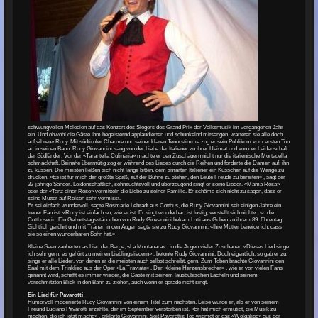
schwungvollen Melodien auf das Konzert des Siegers des Grand Prix der Volksmusik im vergangenen Jahr
ein. Und obwohl die Gäste ihm begeisternd applaudierten und schunkelnd mitsangen, warteten sie alle doch
auf «ihren» Rudy. Mit südtiroler Charme und seiner klaren Tenorstimme zog er sein Publikum vom ersten Ton
an in seinen Bann. Rudy Giovannini sang von der Liebe der Italiener zu ihrer Heimat und von der Leidenschaft
der Südländer. Vor der «Tarantella Culinaria» machte er den Zuschauern nicht nur die italienische Mortadella
schmackhaft. Beinahe übermütig zog er während des Liedes durch die Reihen und forderte die Damen auf, ihn
zu küssen. Die meisten ließen sich nicht lange bitten, dem smarten Italiener ein Küsschen auf die Wange zu
drücken. «Es ist für mich der größte Spaß, auf der Bühne zu stehen, den Leute Freude zu bereiten» , sagt der
32-jährige Sänger. Leidenschaftlich, sehnsuchtsvoll und überzeugend singt er seine Lieder. «Mama Rosa»
oder der «Tanz einer Rose» vermitteln die Liebe zu seiner Familie. Er schäme sich nicht zu sagen, dass er
seine Mutter auf Reisen sehr vermisst.
Er sei einfach wundervoll, sagte Rosmarie Lehradt aus Cottbus, die Rudy Giovannini seit einigen Jahre ein
treuer Fan ist. «Rudy ist einfach so, wie er ist. Er singt wunderbar, ist lustig, verstellt sich nicht» , so die
Cottbuserin. Ein Geburtstagsständchen von Rudy Giovannini bekam Lotti aus Guben zu ihrem 89. Ehrentag.
Sichtlich gerührt und mit Tränen in den Augen sagte sie zu Rudy Giovannini: «Ihre Mutter beneide ich, dass
sie so einen wunderbaren Sohn hat.»
Kleine Seen zauberte das Lied der Berge, «La Montanara» , in die Augen vieler Zuschauer. «Dieses Lied singe
ich sehr gern, es gehört zu meinen Lieblingsliedern» , betonte Rudy Giovannini. Doch eigentlich, so gab er zu,
singe er alle Lieder, von denen er die meisten auch selbst schreibt, gern. Zum Toben brachte Giovannini den
Saal mit dem Trinklied aus der Oper «La Traviata» . Der «kleine Herzensbrecher» , wie er von vielen Fans
genannt wird, schafft es immer wieder, die Gäste mit seinem lausbübischen Lächeln und seinem
verschmitzten Blick in den Bann zu ziehen, auch wenn er gerade nicht singt.
Ein Lied für Pavarotti
Humorvoll moderierte Rudy Giovannini von einem Titel zum nächsten. Leise wurde er, als er von seinem
Freund Luciano Pavarotti erzählte, der im September verstorben ist. «Er hat mich ermutigt, die Musik zu
machen, die ich jetzt mache» , erklärte Giovannini. Seit Pavarottis Tod widmet er das «Wolgalied» aus der