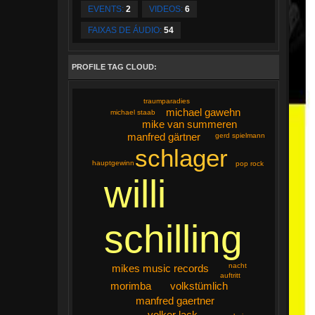
EVENTS:
2
VIDEOS:
6
FAIXAS DE ÁUDIO:
54
PROFILE TAG CLOUD:
traumparadies
michael gawehn
michael staab
mike van summeren
manfred gärtner
gerd spielmann
schlager
hauptgewinn
pop rock
willi
schilling
nacht
mikes music records
auftritt
volkstümlich
morimba
manfred gaertner
volker lack