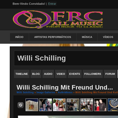
Bem-Vindo Convidado!
|
Entrar
INÍCIO
ARTISTAS PERFORMÁTICOS
MÚSICA
VÍDEOS
Willi Schilling
TIMELINE
BLOG
AUDIO
VIDEO
EVENTS
FOLLOWERS
FORUM
Willi Schilling Mit Freund Und...
Willi Schilling
»
Image Galleries
»
Auftrittfotos
» Willi Schilling Mit Freund Und Kol