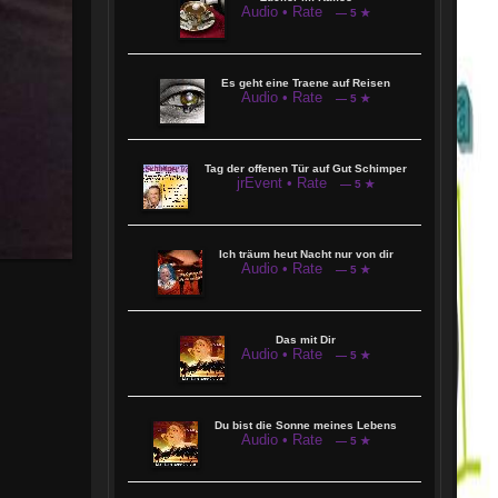
Audio • Rate
— 5 ★
Es geht eine Traene auf Reisen
Audio • Rate
— 5 ★
Tag der offenen Tür auf Gut Schimper
jrEvent • Rate
— 5 ★
Ich träum heut Nacht nur von dir
Audio • Rate
— 5 ★
Das mit Dir
Audio • Rate
— 5 ★
Du bist die Sonne meines Lebens
Audio • Rate
— 5 ★