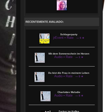
zu dürfen. Z.B. bei Flori Silbereisen oder Stefan Mross. 2021 erschien das
Album Mit dem Sonnenschein im Herzen und 2024 Bis ans Ende der Welt
Außerdem am 7 Mai 2024 erster Auftritt mit der Kollegin Anja Weiner in Can
Picafort zur Eröffnung einer Bar eines Deutschen Ehepaars
Seit 2022 leite ich unsere Showbuehne derzeit inn2 Locations in Büdingen
Eckartshausen und an der Ronneburg/Hessen
RECENTEMENTE AVALIADO:
Schlagerparty
jrEvent • Rate
— 5 ★
Mit dem Sonnenschein im Herzen
Audio • Rate
— 1 ★
Du bist die Frau in meinem Leben
Audio • Rate
— 5 ★
Charlottes Melodie
Audio • Rate
— 5 ★
Zucker im Kaffee