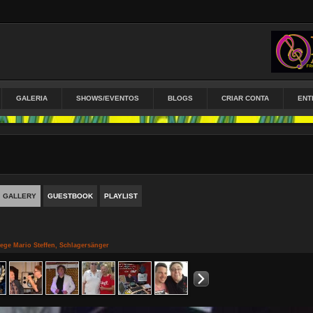
GALERIA
SHOWS/EVENTOS
BLOGS
CRIAR CONTA
ENT
GALLERY
GUESTBOOK
PLAYLIST
lege Mario Steffen, Schlagersänger