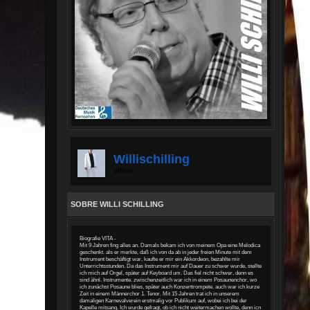
Willischilling
offline
SOBRE WILLI SCHILLING
Biografie VITA -
Mit 9 Jahren fing alles an. Damals bekam ich von meinem Opa eine Melodica
geschenkt. als er merkte, daß ich von da ab in jeder freien Minute mit dem
Instrument beschäftigt war, kaufte er mir ein Akkordeon, bezahlte mir
Unterrichtsstunden. Da das Instrument mir auf Dauer zu schwer wurde, stellte
ich mich auf Orgel, später auf Keyboard um. Das fiel nicht schwer, denn es
sind ähnl. Instrumente. zwischenzeitlich war ich in einem Posaunenchor, wo
ich zunächst Posaune blies, später auch Konzerttrompete. auch war ich kurze
Zeit in einem Männerchor 1. Tenor. Mit 15 Jahren trat ich in unserem
damaligen Karnevalverein erstmalig vor Publikum auf, wobei ich bei der
Kapelle mitsang. Ich wurde gefragt, ob ich nicht weitermachen wollte, denn icn