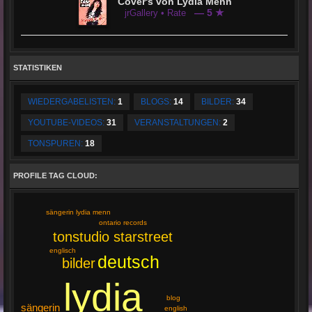
Cover's von Lydia Menn
— 5 ★
jrGallery • Rate
STATISTIKEN
WIEDERGABELISTEN:
1
BLOGS:
14
BILDER:
34
YOUTUBE-VIDEOS:
31
VERANSTALTUNGEN:
2
TONSPUREN:
18
PROFILE TAG CLOUD:
sängerin lydia menn
ontario records
tonstudio starstreet
englisch
deutsch
bilder
lydia
blog
sängerin
english