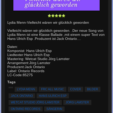
Lydia Menn-Vielleicht wären wir glücklich geworden
Vielleicht wären wir glücklich geworden. .Der neue Song von
Lydia Menn ist eine Klasse Ballade ,mit einem super Text von
Hans Ulrich Esp .Produzent ist Jack Ontario....
Daten:
Komponist: Hans Ulrich Esp
Liedtexter:Hans Ulrich Esp
Mastering: Wetcat Studio Jörg Lamster
Arrangement:Jörg Lamster
Produzent:Jack Ontario
Label: Ontario Records
LC-Code:85275
Tags
LYDIA MENN
FRC ALL MUSIC
COVER
BILDER
JACK ONTARIO
HANS ULRICH ESP
WETCAT STUDIO JÖRG LAMSTER
JÖRG LAMSTER
ONTARIO RECORDS
SÄNGERIN