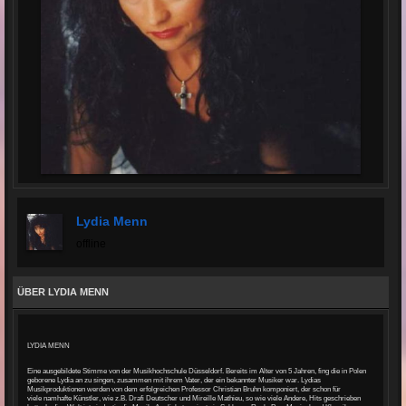
Lydia Menn
offline
ÜBER LYDIA MENN
LYDIA MENN
Eine ausgebildete Stimme von der Musikhochschule Düsseldorf.
Bereits im Alter von 5 Jahren, fing die in Polen
geborene Lydia an zu singen, zusammen mit ihrem Vater, der ein bekannter Musiker war.
Lydias
Musikproduktionen werden von dem erfolgreichen Professor Christian Bruhn komponiert, der schon für
viele
namhafte Künstler, wie z.B. Drafi Deutscher und Mireille Mathieu, so wie viele Andere, Hits geschrieben