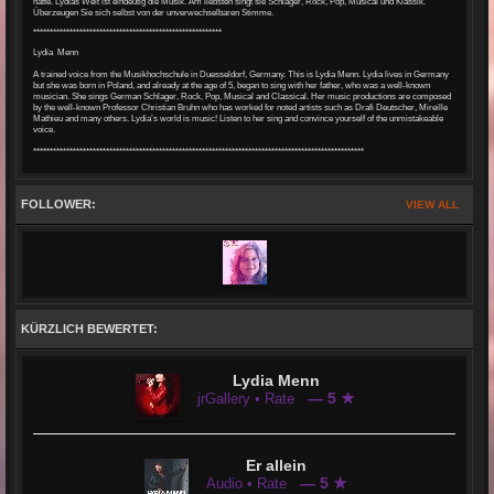
hatte.
Lydias Welt ist eindeutig die Musik. Am liebsten
singt sie Schlager, Rock, Pop, Musical und Klassik.
Überzeugen Sie sich selbst von der unverwechselbaren Stimme.
*********************************************************
Lydia Menn
A trained voice from the Musikhochschule in Duesseldorf, Germany. This is Lydia Menn. Lydia lives in Germany
but she was born in Poland, and already at the age of 5, began to sing with her father, who was a well-known
musician. She sings German Schlager, Rock, Pop, Musical and Classical. Her music productions are composed
by the well-known Professor Christian Bruhn who has worked for noted artists such as Drafi Deutscher, Mireille
Mathieu and many others. Lydia’s world is music! Listen to her sing and convince yourself of the unmistakeable
voice.
****************************************************************************************************
FOLLOWER:
VIEW ALL
KÜRZLICH BEWERTET:
Lydia Menn
— 5 ★
jrGallery • Rate
Er allein
— 5 ★
Audio • Rate