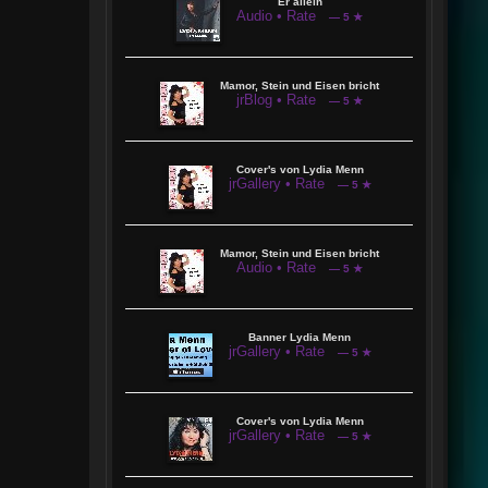
Er allein
Audio • Rate
— 5 ★
Mamor, Stein und Eisen bricht
jrBlog • Rate
— 5 ★
Cover's von Lydia Menn
jrGallery • Rate
— 5 ★
Mamor, Stein und Eisen bricht
Audio • Rate
— 5 ★
Banner Lydia Menn
jrGallery • Rate
— 5 ★
Cover's von Lydia Menn
jrGallery • Rate
— 5 ★