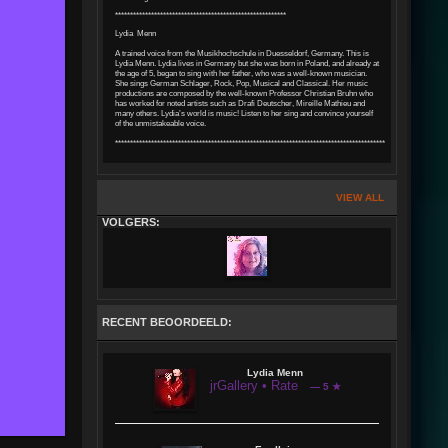
*********************************************************
Lydia Menn
A trained voice from the Musikhochschule in Duesseldorf, Germany. This is
Lydia Menn. Lydia lives in Germany but she was born in Poland, and already at
the age of 5, began to sing with her father, who was a well-known musician.
She sings German Schlager, Rock, Pop, Musical and Classical. Her music
productions are composed by the well-known Professor Christian Bruhn who
has worked for noted artists such as Drafi Deutscher, Mireille Mathieu and
many others. Lydia’s world is music! Listen to her sing and convince yourself
of the unmistakeable voice.
****************************************************************************************************
VIEW ALL
VOLGERS:
RECENT BEOORDEELD:
Lydia Menn
jrGallery • Rate
— 5 ★