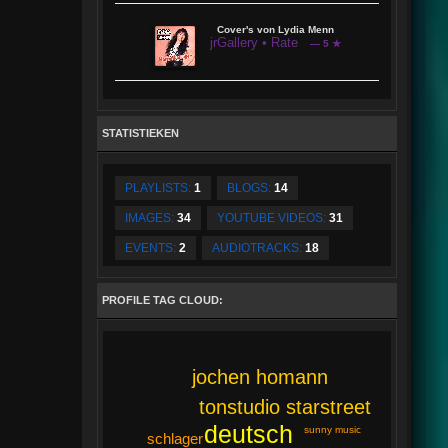
Cover's von Lydia Menn
jrGallery • Rate
— 5 ★
STATISTIEKEN
PLAYLISTS:
1
BLOGS:
14
IMAGES:
34
YOUTUBE VIDEOS:
31
EVENTS:
2
AUDIOTRACKS:
18
PROFILE TAG CLOUD:
jochen homann
tonstudio starstreet
deutsch
sunny music
schlager