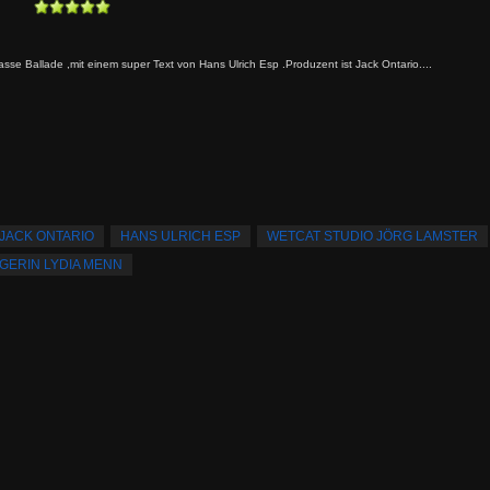
asse Ballade ,mit einem super Text von Hans Ulrich Esp .Produzent ist Jack Ontario....
JACK ONTARIO
HANS ULRICH ESP
WETCAT STUDIO JÖRG LAMSTER
GERIN LYDIA MENN