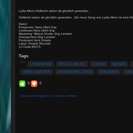
Lydia Menn-Vielleicht wären wir glücklich geworden
Vielleicht wären wir glücklich geworden. .Der neue Song von Lydia Menn ist eine Kl
Daten:
Komponist: Hans Ulrich Esp
Liedtexter:Hans Ulrich Esp
Mastering: Wetcat Studio Jörg Lamster
Arrangement:Jörg Lamster
Produzent:Jack Ontario
Label: Ontario Records
LC-Code:85275
Tags
LYDIA MENN
FRC ALL MUSIC
COVER
BILDER
JÖRG LAMSTER
ONTARIO RECORDS
SÄNGERIN
SÄN
0
0
You must be logged in to post a comment