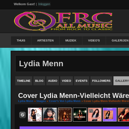
Welkom Gast!
|
Inloggen
THUIS
ARTIESTEN
MUZIEK
VIDEO'S
GALERIJEN
Lydia Menn
TIMELINE
BLOG
AUDIO
VIDEO
EVENTS
FOLLOWERS
GALLERY
Cover Lydia Menn-Vielleicht Wäre
Lydia Menn
»
Images
»
Cover's Von Lydia Menn
» Cover Lydia Menn-Vielleicht Wäre