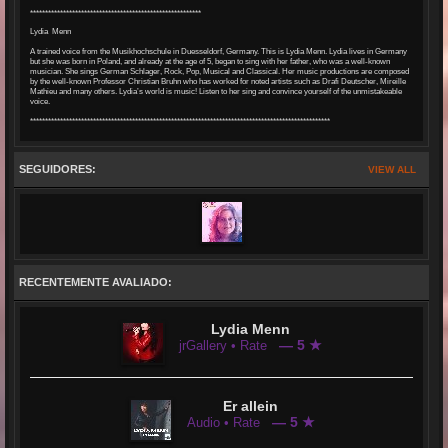
*********************************************************
Lydia Menn
A trained voice from the Musikhochschule in Duesseldorf, Germany. This is Lydia Menn. Lydia lives in Germany
but she was born in Poland, and already at the age of 5, began to sing with her father, who was a well-known
musician. She sings German Schlager, Rock, Pop, Musical and Classical. Her music productions are composed
by the well-known Professor Christian Bruhn who has worked for noted artists such as Drafi Deutscher, Mireille
Mathieu and many others. Lydia’s world is music! Listen to her sing and convince yourself of the unmistakeable
voice.
****************************************************************************************************
SEGUIDORES:
VIEW ALL
RECENTEMENTE AVALIADO:
Lydia Menn
— 5 ★
jrGallery • Rate
Er allein
— 5 ★
Audio • Rate