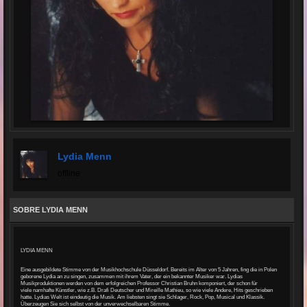
Lydia Menn
offline
SOBRE LYDIA MENN
LYDIA MENN
Eine ausgebildete Stimme von der Musikhochschule Düsseldorf.
Bereits im Alter von 5 Jahren, fing die in Polen
geborene Lydia an zu singen, zusammen mit ihrem Vater, der ein bekannter Musiker war.
Lydias
Musikproduktionen werden von dem erfolgreichen Professor Christian Bruhn komponiert, der schon für
viele
namhafte Künstler, wie z.B. Drafi Deutscher und Mireille Mathieu, so wie viele Andere, Hits geschrieben
hatte.
Lydias Welt ist eindeutig die Musik. Am liebsten
singt sie Schlager, Rock, Pop, Musical und Klassik.
Überzeugen Sie sich selbst von der unverwechselbaren Stimme.