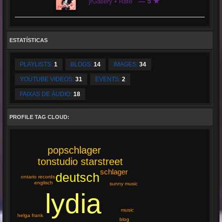
— 5 ★
jrGallery • Rate
ESTATÍSTICAS
PLAYLISTS:
1
BLOGS:
14
IMAGES:
34
YOUTUBE VIDEOS:
31
EVENTS:
2
FAIXAS DE ÁUDIO:
18
PROFILE TAG CLOUD:
popschlager
tonstudio starstreet
schlager
deutsch
ontario records
englisch
sunny music
lydia
music
helga frank
blog