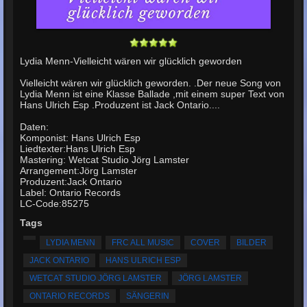
Lydia Menn-Vielleicht wären wir glücklich geworden
Vielleicht wären wir glücklich geworden. .Der neue Song von
Lydia Menn ist eine Klasse Ballade ,mit einem super Text von
Hans Ulrich Esp .Produzent ist Jack Ontario....
Daten:
Komponist: Hans Ulrich Esp
Liedtexter:Hans Ulrich Esp
Mastering: Wetcat Studio Jörg Lamster
Arrangement:Jörg Lamster
Produzent:Jack Ontario
Label: Ontario Records
LC-Code:85275
Tags
LYDIA MENN
FRC ALL MUSIC
COVER
BILDER
JACK ONTARIO
HANS ULRICH ESP
WETCAT STUDIO JÖRG LAMSTER
JÖRG LAMSTER
ONTARIO RECORDS
SÄNGERIN