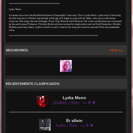
*********************************************************
Lydia Menn
A trained voice from the Musikhochschule in Duesseldorf, Germany. This is Lydia Menn. Lydia lives in Germany
but she was born in Poland, and already at the age of 5, began to sing with her father, who was a well-known
musician. She sings German Schlager, Rock, Pop, Musical and Classical. Her music productions are composed
by the well-known Professor Christian Bruhn who has worked for noted artists such as Drafi Deutscher, Mireille
Mathieu and many others. Lydia’s world is music! Listen to her sing and convince yourself of the unmistakeable
voice.
****************************************************************************************************
SEGUIDORES:
VIEW ALL
RECIENTEMENTE CLASIFICADOS:
Lydia Menn
— 5 ★
jrGallery • Rate
Er allein
— 5 ★
Audio • Rate