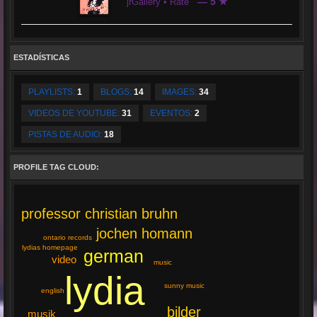
— 5 ★
jrGallery • Rate
ESTADÍSTICAS
PLAYLISTS:
1
BLOGS:
14
IMAGES:
34
VIDEOS DE YOUTUBE:
31
EVENTOS:
2
PISTAS DE AUDIO:
18
PROFILE TAG CLOUD:
professor christian bruhn
jochen homann
ontario records
lydias homepage
german
video
music
lydia
sunny music
english
bilder
musik