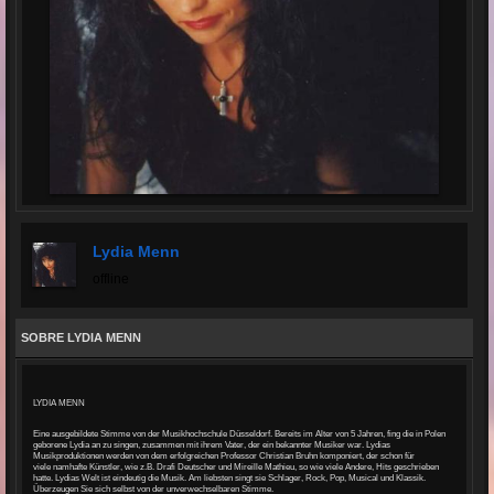
Lydia Menn
offline
SOBRE LYDIA MENN
LYDIA MENN
Eine ausgebildete Stimme von der Musikhochschule Düsseldorf.
Bereits im Alter von 5 Jahren, fing die in Polen
geborene Lydia an zu singen, zusammen mit ihrem Vater, der ein bekannter Musiker war.
Lydias
Musikproduktionen werden von dem erfolgreichen Professor Christian Bruhn komponiert, der schon für
viele
namhafte Künstler, wie z.B. Drafi Deutscher und Mireille Mathieu, so wie viele Andere, Hits geschrieben
hatte.
Lydias Welt ist eindeutig die Musik. Am liebsten
singt sie Schlager, Rock, Pop, Musical und Klassik.
Überzeugen Sie sich selbst von der unverwechselbaren Stimme.