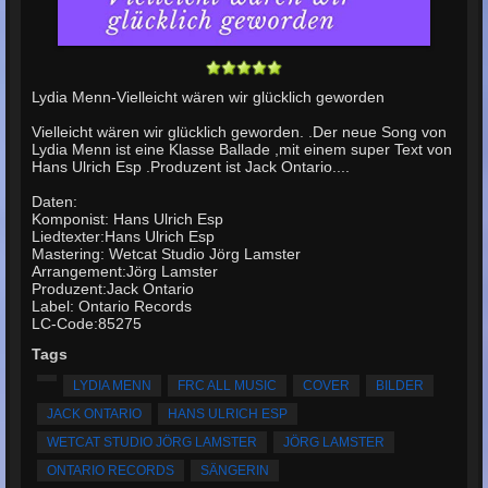
Lydia Menn-Vielleicht wären wir glücklich geworden
Vielleicht wären wir glücklich geworden. .Der neue Song von
Lydia Menn ist eine Klasse Ballade ,mit einem super Text von
Hans Ulrich Esp .Produzent ist Jack Ontario....
Daten:
Komponist: Hans Ulrich Esp
Liedtexter:Hans Ulrich Esp
Mastering: Wetcat Studio Jörg Lamster
Arrangement:Jörg Lamster
Produzent:Jack Ontario
Label: Ontario Records
LC-Code:85275
Tags
LYDIA MENN
FRC ALL MUSIC
COVER
BILDER
JACK ONTARIO
HANS ULRICH ESP
WETCAT STUDIO JÖRG LAMSTER
JÖRG LAMSTER
ONTARIO RECORDS
SÄNGERIN